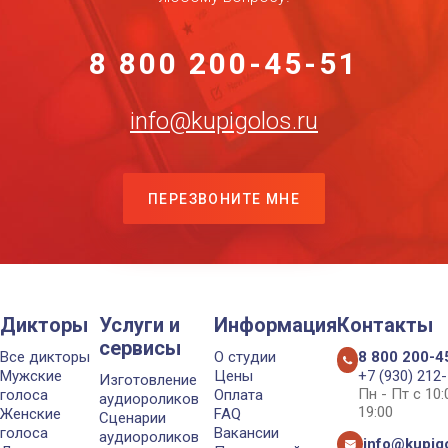
8 800 200-45-51
info@kupigolos.ru
ПЕРЕЗВОНИТЕ МНЕ
Дикторы
Услуги и
Информация
Контакты
сервисы
Все дикторы
О студии
8 800 200-4
Мужские
Цены
+7 (930) 212
Изготовление
Пн - Пт с 10
голоса
Оплата
аудиороликов
19:00
Женские
FAQ
Сценарии
голоса
Вакансии
аудиороликов
info@kupigo