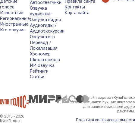
Детские
Правила сайта
Автоответчики
голоса
Контакты
Озвучка
Известные
Карта сайта
аудиокниг
Региональные
Озвучка видео
Иностранные
Аудиогиды /
Кто озвучил
Аудиоэкскурсии
Озвучка игр
Перевод /
Локализация
Хрономер
Школа вокала
ИИ озвучка
Рейтинги
Статьи
Онлайн сервис «КупиГолос»
позволяет найти лучших дикторов
для записи видео или аудио
рекламы.
© 2013 - 2026
Политика конфиденциальности
КупиГолос