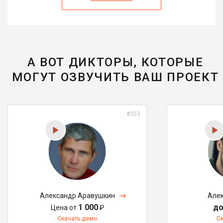
А ВОТ ДИКТОРЫ, КОТОРЫЕ
МОГУТ ОЗВУЧИТЬ ВАШ ПРОЕКТ
#353
Александр Аравушкин
Алек
1 000
до
Цена от
₽
Скачать демо
С