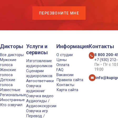
ПЕРЕЗВОНИТЕ МНЕ
Дикторы
Услуги и
Информация
Контакты
сервисы
Все дикторы
О студии
8 800 200-4
Мужские
Цены
+7 (930) 212
Изготовление
Пн - Пт с 10
голоса
Оплата
аудиороликов
19:00
Женские
FAQ
Сценарии
голоса
Вакансии
аудиороликов
info@kupigo
Детские
Правила сайта
Автоответчики
голоса
Контакты
Озвучка
Известные
Карта сайта
аудиокниг
Региональные
Озвучка видео
Иностранные
Аудиогиды /
Кто озвучил
Аудиоэкскурсии
Озвучка игр
Перевод /