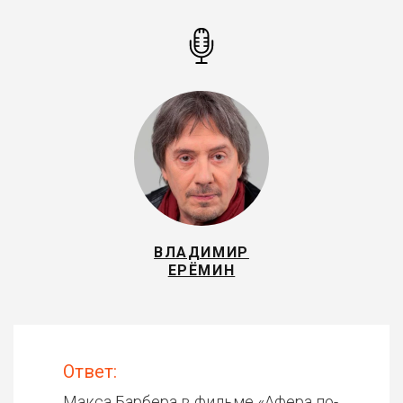
ВЛАДИМИР
ЕРЁМИН
Ответ:
Макса Барбера в фильме «
Афера по-