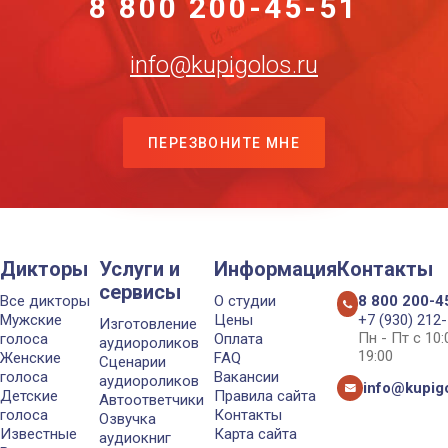
8 800 200-45-51
info@kupigolos.ru
ПЕРЕЗВОНИТЕ МНЕ
Дикторы
Услуги и
Информация
Контакты
сервисы
Все дикторы
О студии
8 800 200-4
Мужские
Цены
+7 (930) 212
Изготовление
Пн - Пт с 10
голоса
Оплата
аудиороликов
19:00
Женские
FAQ
Сценарии
голоса
Вакансии
аудиороликов
info@kupigo
Детские
Правила сайта
Автоответчики
голоса
Контакты
Озвучка
Известные
Карта сайта
аудиокниг