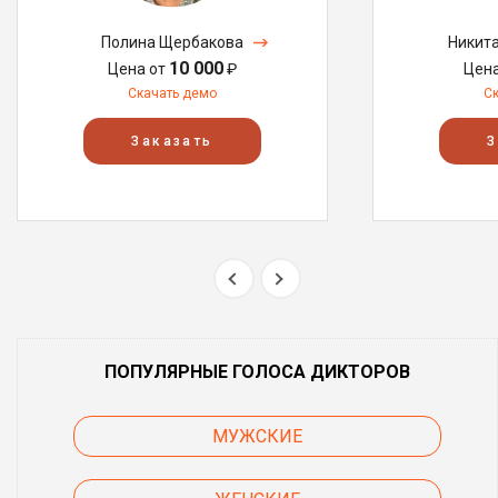
Полина Щербакова
Никит
10 000
Цена от
₽
Цен
Скачать демо
С
Заказать
З
ПОПУЛЯРНЫЕ ГОЛОСА ДИКТОРОВ
МУЖСКИЕ