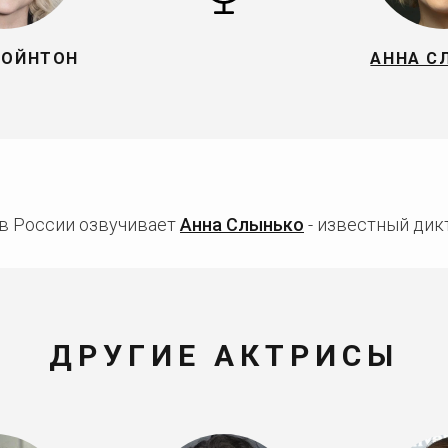
БОЙНТОН
АННА С
в России озвучивает
Анна Слынько
- известный дикт
ДРУГИЕ АКТРИСЫ