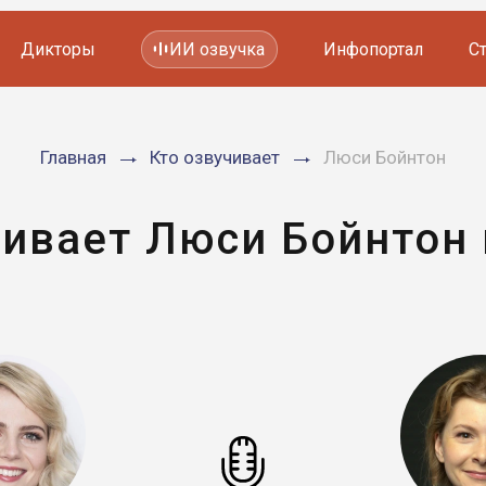
Дикторы
ИИ озвучка
Инфопортал
С
Фильмов и сериалов
Главная
Кто озвучивает
Люси Бойнтон
Мультфильмов
YouTube каналов
Видеорекламы
чивает Люси Бойнтон 