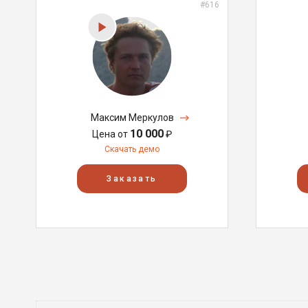
#616
Максим Меркулов
10 000
Цена от
₽
Скачать демо
Заказать