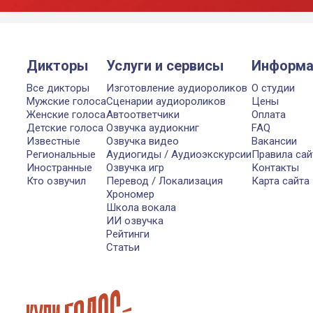
Дикторы
Услуги и сервисы
Информа
Все дикторы
Изготовление аудиороликов
О студии
Мужские голоса
Сценарии аудиороликов
Цены
Женские голоса
Автоответчики
Оплата
Детские голоса
Озвучка аудиокниг
FAQ
Известные
Озвучка видео
Вакансии
Региональные
Аудиогиды / Аудиоэкскурсии
Правила сай
Иностранные
Озвучка игр
Контакты
Кто озвучил
Перевод / Локализация
Карта сайта
Хрономер
Школа вокала
ИИ озвучка
Рейтинги
Статьи