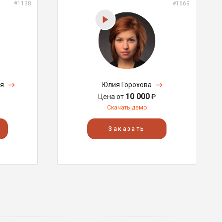
#1138
#1669
я
Юлия Горохова
10 000
Цена от
₽
Скачать демо
Заказать