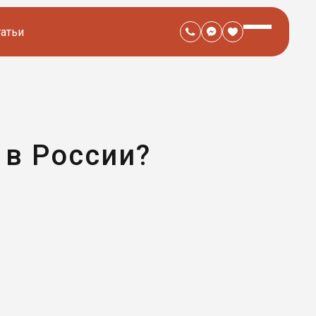
татьи
 в России?