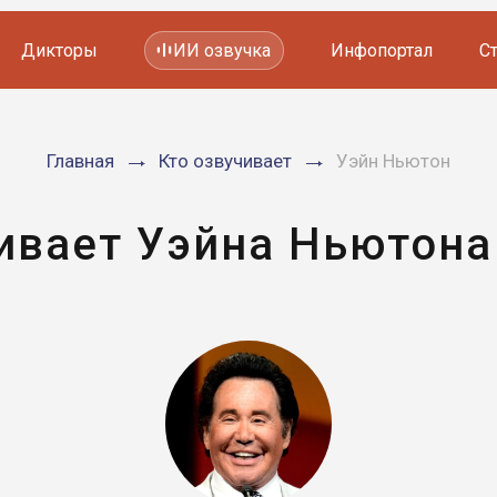
Дикторы
ИИ озвучка
Инфопортал
С
Фильмов и сериалов
Главная
Кто озвучивает
Уэйн Ньютон
Мультфильмов
YouTube каналов
Видеорекламы
ивает Уэйна Ньютона