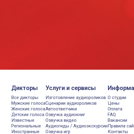
Дикторы
Услуги и сервисы
Информа
Все дикторы
Изготовление аудиороликов
О студии
Мужские голоса
Сценарии аудиороликов
Цены
Женские голоса
Автоответчики
Оплата
Детские голоса
Озвучка аудиокниг
FAQ
Известные
Озвучка видео
Вакансии
Региональные
Аудиогиды / Аудиоэкскурсии
Правила сай
Иностранные
Озвучка игр
Контакты