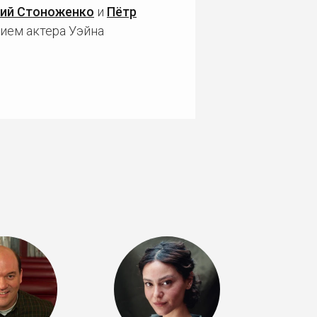
ий Стоноженко
и
Пётр
тием актера Уэйна