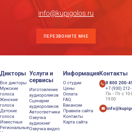
info@kupigolos.ru
ПЕРЕЗВОНИТЕ МНЕ
Дикторы
Услуги и
Информация
Контакты
сервисы
Все дикторы
О студии
8 800 200-4
Мужские
Цены
+7 (930) 212
Изготовление
Пн - Пт с 10
голоса
Оплата
аудиороликов
19:00
Женские
FAQ
Сценарии
голоса
Вакансии
аудиороликов
info@kupigo
Детские
Правила сайта
Автоответчики
голоса
Контакты
Озвучка
Известные
Карта сайта
аудиокниг
Региональные
Озвучка видео