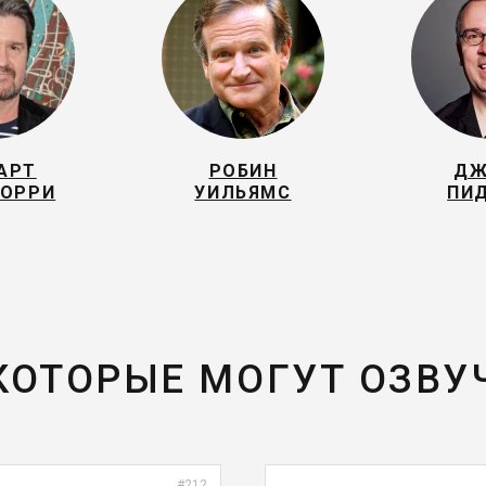
АРТ
РОБИН
ДЖ
УОРРИ
УИЛЬЯМС
ПИ
 КОТОРЫЕ МОГУТ ОЗВУ
#212