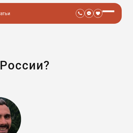
татьи
 России?