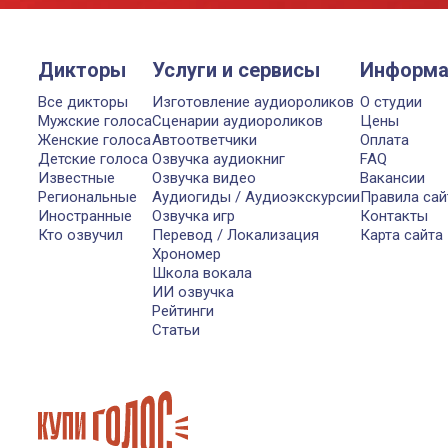
Дикторы
Услуги и сервисы
Информа
Все дикторы
Изготовление аудиороликов
О студии
Мужские голоса
Сценарии аудиороликов
Цены
Женские голоса
Автоответчики
Оплата
Детские голоса
Озвучка аудиокниг
FAQ
Известные
Озвучка видео
Вакансии
Региональные
Аудиогиды / Аудиоэкскурсии
Правила сай
Иностранные
Озвучка игр
Контакты
Кто озвучил
Перевод / Локализация
Карта сайта
Хрономер
Школа вокала
ИИ озвучка
Рейтинги
Статьи