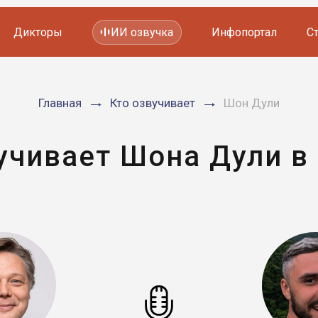
Дикторы
ИИ озвучка
Инфопортал
С
Фильмов и сериалов
Главная
Кто озвучивает
Шон Дули
Мультфильмов
YouTube каналов
Видеорекламы
учивает Шона Дули в