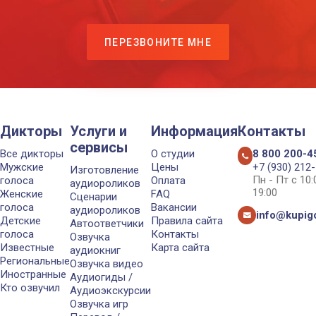
ПЕРЕЗВОНИТЕ МНЕ
Дикторы
Услуги и
Информация
Контакты
сервисы
Все дикторы
О студии
8 800 200-4
Мужские
Цены
+7 (930) 212
Изготовление
Пн - Пт с 10
голоса
Оплата
аудиороликов
19:00
Женские
FAQ
Сценарии
голоса
Вакансии
аудиороликов
info@kupigo
Детские
Правила сайта
Автоответчики
голоса
Контакты
Озвучка
Известные
Карта сайта
аудиокниг
Региональные
Озвучка видео
Иностранные
Аудиогиды /
Кто озвучил
Аудиоэкскурсии
Озвучка игр