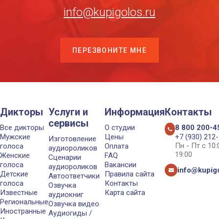
info@kupigolos.ru
ПЕРЕЗВОНИТЕ МНЕ
Дикторы
Услуги и
Информация
Контакты
сервисы
Все дикторы
О студии
8 800 200-4
Мужские
Цены
+7 (930) 212
Изготовление
Пн - Пт с 10
голоса
Оплата
аудиороликов
19:00
Женские
FAQ
Сценарии
голоса
Вакансии
аудиороликов
info@kupigo
Детские
Правила сайта
Автоответчики
голоса
Контакты
Озвучка
Известные
Карта сайта
аудиокниг
Региональные
Озвучка видео
Иностранные
Аудиогиды /