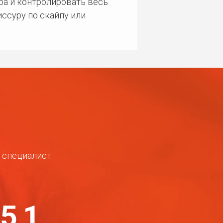
ра и контролировать весь
ссуру по скайпу или
ш специалист
-51