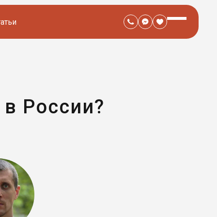
татьи
 в России?