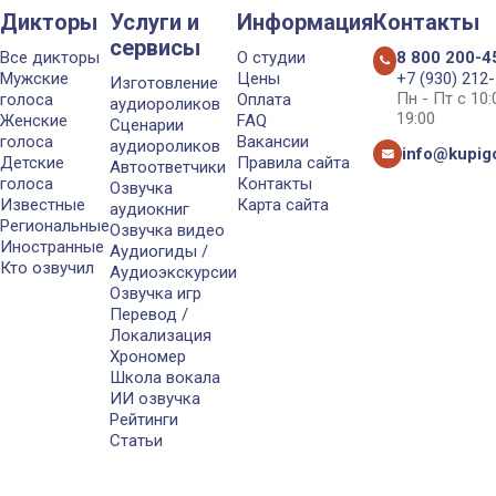
Дикторы
Услуги и
Информация
Контакты
сервисы
Все дикторы
О студии
8 800 200-4
Мужские
Цены
+7 (930) 212
Изготовление
Пн - Пт с 10
голоса
Оплата
аудиороликов
19:00
Женские
FAQ
Сценарии
голоса
Вакансии
аудиороликов
info@kupigo
Детские
Правила сайта
Автоответчики
голоса
Контакты
Озвучка
Известные
Карта сайта
аудиокниг
Региональные
Озвучка видео
Иностранные
Аудиогиды /
Кто озвучил
Аудиоэкскурсии
Озвучка игр
Перевод /
Локализация
Хрономер
Школа вокала
ИИ озвучка
Рейтинги
Статьи