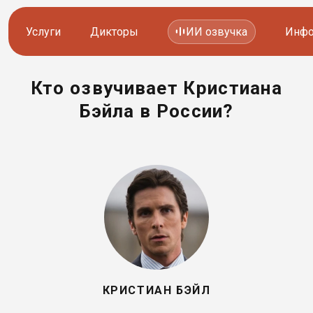
Услуги
Дикторы
ИИ озвучка
Инфо
Кто озвучивает Кристиана
Озвучка видео
Иностранные дикторы
Бэйла в России?
Работа с аудио
Русские дикторы
Работа с текстом
Актеры озвучки
Локализация и перевод
Контакты дикторов
Другие услуги
ИИ голоса
8 800 200-45-51
8 800 200-45-51
КРИСТИАН БЭЙЛ
Заказать звонок
Заказать звонок