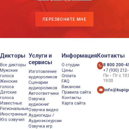
ПЕРЕЗВОНИТЕ МНЕ
Дикторы
Услуги и
Информация
Контакты
сервисы
Все дикторы
О студии
8 800 200-4
Мужские
Цены
+7 (930) 212
Изготовление
Пн - Пт с 10
голоса
Оплата
аудиороликов
19:00
Женские
FAQ
Сценарии
голоса
Вакансии
аудиороликов
info@kupigo
Детские
Правила сайта
Автоответчики
голоса
Контакты
Озвучка
Известные
Карта сайта
аудиокниг
Региональные
Озвучка видео
Иностранные
Аудиогиды /
Кто озвучил
Аудиоэкскурсии
Озвучка игр