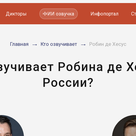
Дикторы
ИИ озвучка
Инфопортал
С
Фильмов и сериалов
Главная
Кто озвучивает
Робин де Хесус
Мультфильмов
YouTube каналов
Видеорекламы
вучивает Робина де Х
России?