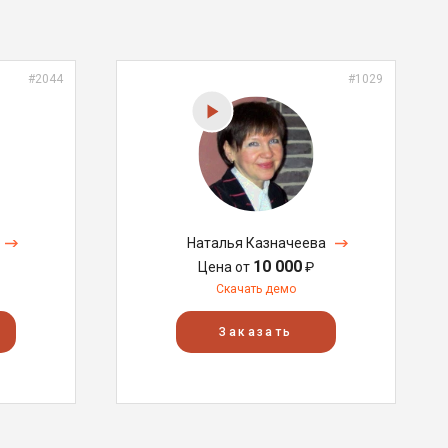
#2044
#1029
Наталья Казначеева
10 000
Цена от
₽
Скачать демо
Заказать