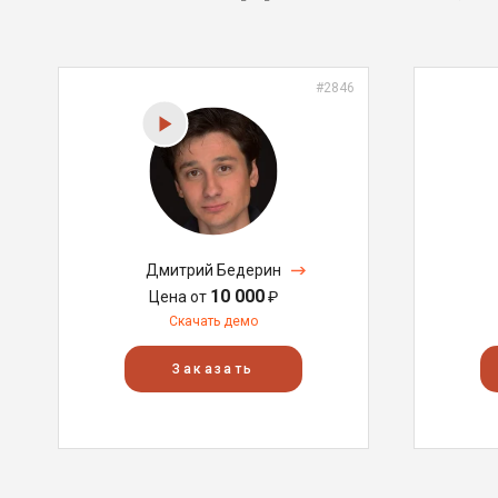
#2846
Дмитрий Бедерин
10 000
Цена от
₽
Скачать демо
Заказать