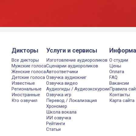
Дикторы
Услуги и сервисы
Информа
Все дикторы
Изготовление аудиороликов
О студии
Мужские голоса
Сценарии аудиороликов
Цены
Женские голоса
Автоответчики
Оплата
Детские голоса
Озвучка аудиокниг
FAQ
Известные
Озвучка видео
Вакансии
Региональные
Аудиогиды / Аудиоэкскурсии
Правила сай
Иностранные
Озвучка игр
Контакты
Кто озвучил
Перевод / Локализация
Карта сайта
Хрономер
Школа вокала
ИИ озвучка
Рейтинги
Статьи