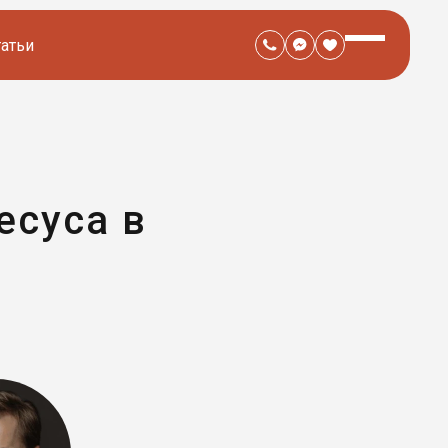
татьи
есуса в