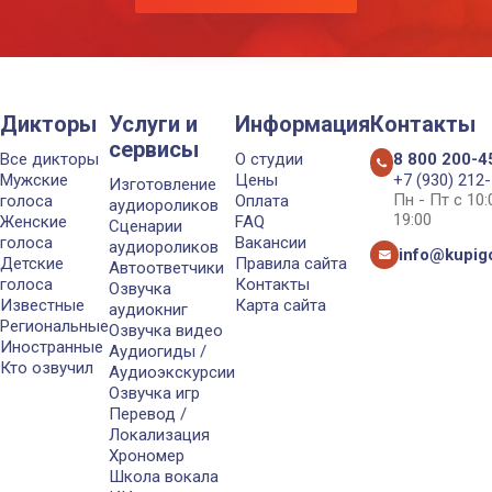
Дикторы
Услуги и
Информация
Контакты
сервисы
Все дикторы
О студии
8 800 200-4
Мужские
Цены
+7 (930) 212
Изготовление
Пн - Пт с 10
голоса
Оплата
аудиороликов
19:00
Женские
FAQ
Сценарии
голоса
Вакансии
аудиороликов
info@kupigo
Детские
Правила сайта
Автоответчики
голоса
Контакты
Озвучка
Известные
Карта сайта
аудиокниг
Региональные
Озвучка видео
Иностранные
Аудиогиды /
Кто озвучил
Аудиоэкскурсии
Озвучка игр
Перевод /
Локализация
Хрономер
Школа вокала