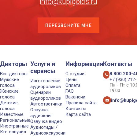
info@kupigolos.ru
ПЕРЕЗВОНИТЕ МНЕ
Дикторы
Услуги и
Информация
Контакты
сервисы
Все дикторы
О студии
8 800 200-4
Мужские
Цены
+7 (930) 212
Изготовление
Пн - Пт с 10
голоса
Оплата
аудиороликов
19:00
Женские
FAQ
Сценарии
голоса
Вакансии
аудиороликов
info@kupigo
Детские
Правила сайта
Автоответчики
голоса
Контакты
Озвучка
Известные
Карта сайта
аудиокниг
Региональные
Озвучка видео
Иностранные
Аудиогиды /
Кто озвучил
Аудиоэкскурсии