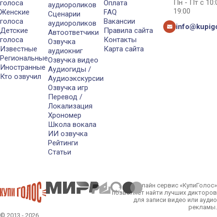
Пн - Пт с 10
голоса
Оплата
аудиороликов
19:00
Женские
FAQ
Сценарии
голоса
Вакансии
аудиороликов
info@kupigo
Детские
Правила сайта
Автоответчики
голоса
Контакты
Озвучка
Известные
Карта сайта
аудиокниг
Региональные
Озвучка видео
Иностранные
Аудиогиды /
Кто озвучил
Аудиоэкскурсии
Озвучка игр
Перевод /
Локализация
Хрономер
Школа вокала
ИИ озвучка
Рейтинги
Статьи
Онлайн сервис «КупиГолос»
позволяет найти лучших дикторов
для записи видео или аудио
рекламы.
© 2013 - 2026