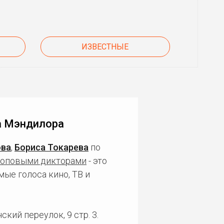
ИЗВЕСТНЫЕ
а Мэндилора
ова
,
Бориса Токарева
по
топовыми дикторами
- это
ые голоса кино, ТВ и
кий переулок, 9 стр. 3.