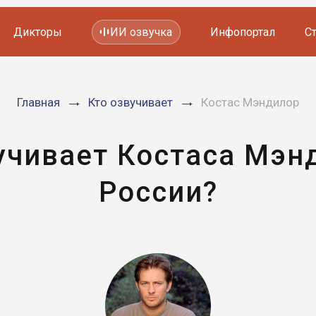
Дикторы
ИИ озвучка
Инфопортал
С
Фильмов и сериалов
Главная
Кто озвучивает
Костас Мэндилор
Мультфильмов
YouTube каналов
Видеорекламы
учивает Костаса Мэн
России?