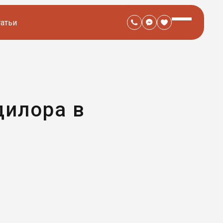
татьи
дилора в