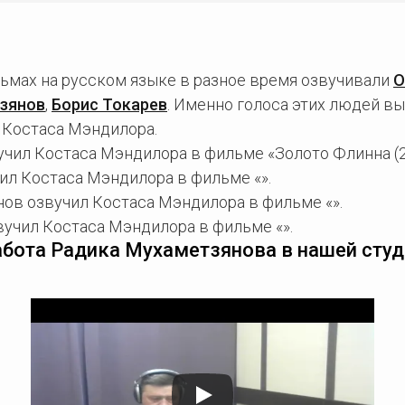
ьмах на русском языке в разное время озвучивали
О
зянов
,
Борис Токарев
. Именно голоса этих людей в
 Костаса Мэндилора.
учил Костаса Мэндилора в фильме «Золото Флинна (2
ил Костаса Мэндилора в фильме «».
ов озвучил Костаса Мэндилора в фильме «».
вучил Костаса Мэндилора в фильме «».
абота Радика Мухаметзянова в нашей студ