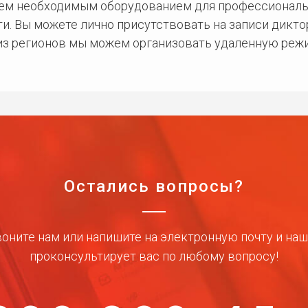
сем необходимым оборудованием для профессиональ
и. Вы можете лично присутствовать на записи дикто
 из регионов мы можем организовать удаленную режи
Остались вопросы?
оните нам или напишите на электронную почту и на
проконсультирует вас по любому вопросу!