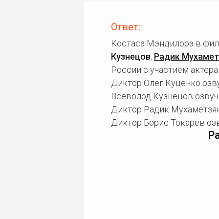
Ответ:
Костаса Мэндилора в фил
Кузнецов
,
Радик Мухамет
России с участием актера
Диктор Олег Куценко озв
Всеволод Кузнецов озвуч
Диктор Радик Мухаметзян
Диктор Борис Токарев оз
Р