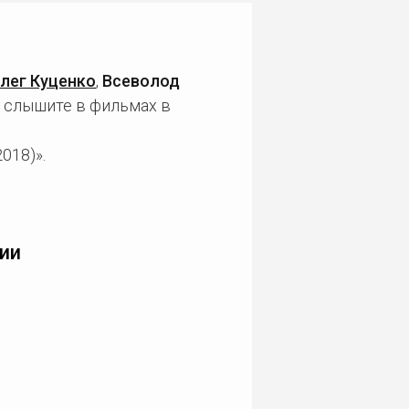
лег Куценко
,
Всеволод
ы слышите в фильмах в
018)».
ии