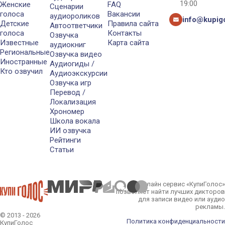
19:00
Женские
FAQ
Сценарии
голоса
Вакансии
аудиороликов
info@kupigo
Детские
Правила сайта
Автоответчики
голоса
Контакты
Озвучка
Известные
Карта сайта
аудиокниг
Региональные
Озвучка видео
Иностранные
Аудиогиды /
Кто озвучил
Аудиоэкскурсии
Озвучка игр
Перевод /
Локализация
Хрономер
Школа вокала
ИИ озвучка
Рейтинги
Статьи
Онлайн сервис «КупиГолос»
позволяет найти лучших дикторов
для записи видео или аудио
рекламы.
© 2013 - 2026
Политика конфиденциальности
КупиГолос