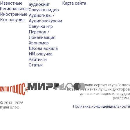
Известные
Карта сайта
аудиокниг
Региональные
Озвучка видео
Иностранные
Аудиогиды /
Кто озвучил
Аудиоэкскурсии
Озвучка игр
Перевод /
Локализация
Хрономер
Школа вокала
ИИ озвучка
Рейтинги
Статьи
Онлайн сервис «КупиГолос»
позволяет найти лучших дикторов
для записи видео или аудио
рекламы.
© 2013 - 2026
Политика конфиденциальности
КупиГолос