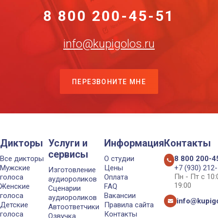
8 800 200-45-51
info@kupigolos.ru
ПЕРЕЗВОНИТЕ МНЕ
Дикторы
Услуги и
Информация
Контакты
сервисы
Все дикторы
О студии
8 800 200-4
Мужские
Цены
+7 (930) 212
Изготовление
Пн - Пт с 10
голоса
Оплата
аудиороликов
19:00
Женские
FAQ
Сценарии
голоса
Вакансии
аудиороликов
info@kupigo
Детские
Правила сайта
Автоответчики
голоса
Контакты
Озвучка