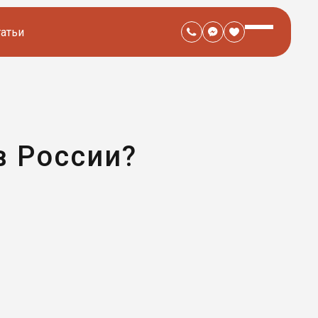
татьи
в России?