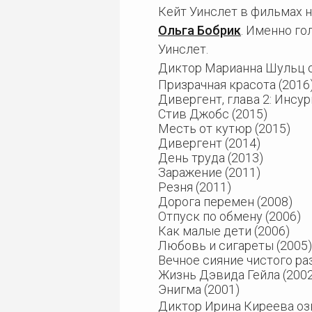
Кейт Уинслет в фильмах 
Ольга Бобрик
. Именно го
Уинслет.
Диктор Марианна Шульц о
Призрачная красота (2016
Дивергент, глава 2: Инсур
Стив Джобс (2015)
Месть от кутюр (2015)
Дивергент (2014)
День труда (2013)
Заражение (2011)
Резня (2011)
Дорога перемен (2008)
Отпуск по обмену (2006)
Как малые дети (2006)
Любовь и сигареты (2005)
Вечное сияние чистого ра
Жизнь Дэвида Гейла (2002
Энигма (2001)
Диктор Ирина Киреева озв