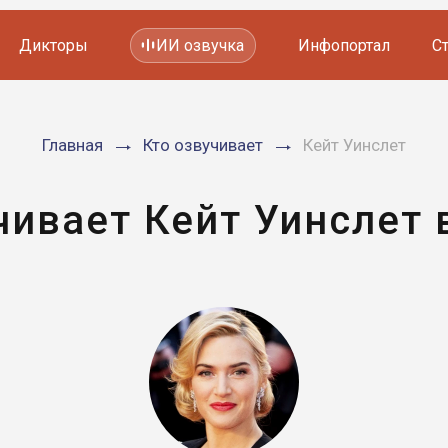
Дикторы
ИИ озвучка
Инфопортал
С
Фильмов и сериалов
Главная
Кто озвучивает
Кейт Уинслет
Мультфильмов
YouTube каналов
Видеорекламы
чивает Кейт Уинслет 