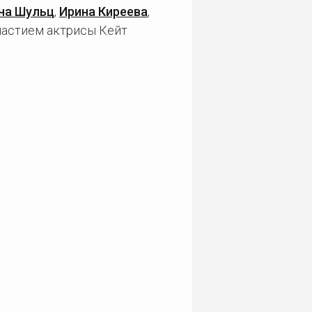
на Шульц
,
Ирина Киреева
,
частием актрисы Кейт