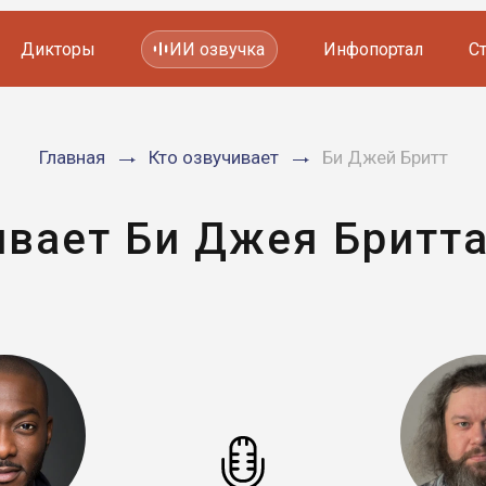
Дикторы
ИИ озвучка
Инфопортал
С
Фильмов и сериалов
Главная
Кто озвучивает
Би Джей Бритт
Мультфильмов
YouTube каналов
Видеорекламы
ивает Би Джея Бритта