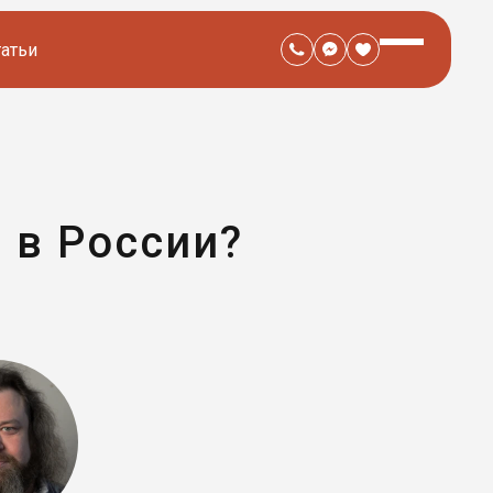
татьи
 в России?