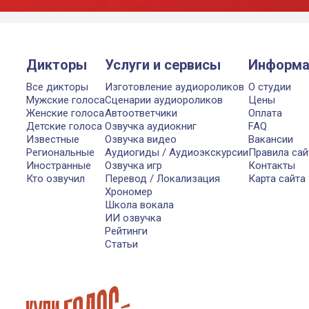
Дикторы
Услуги и сервисы
Информа
Все дикторы
Изготовление аудиороликов
О студии
Мужские голоса
Сценарии аудиороликов
Цены
Женские голоса
Автоответчики
Оплата
Детские голоса
Озвучка аудиокниг
FAQ
Известные
Озвучка видео
Вакансии
Региональные
Аудиогиды / Аудиоэкскурсии
Правила сай
Иностранные
Озвучка игр
Контакты
Кто озвучил
Перевод / Локализация
Карта сайта
Хрономер
Школа вокала
ИИ озвучка
Рейтинги
Статьи