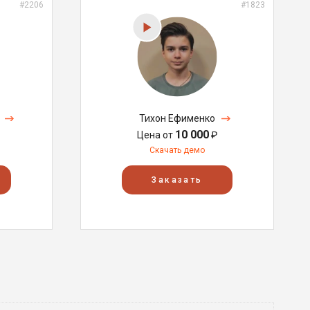
#2206
#1823
Тихон Ефименко
10 000
Цена от
₽
Скачать демо
Заказать