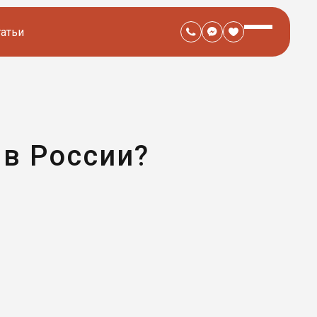
татьи
 в России?