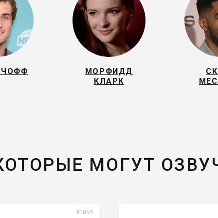
РЧОФФ
МОРФИДД
СК
КЛАРК
МЕС
 КОТОРЫЕ МОГУТ ОЗВУ
#1859