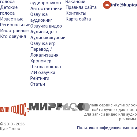
голоса
Вакансии
аудиороликов
info@kupigo
Детские
Правила сайта
Автоответчики
голоса
Контакты
Озвучка
Известные
Карта сайта
аудиокниг
Региональные
Озвучка видео
Иностранные
Аудиогиды /
Кто озвучил
Аудиоэкскурсии
Озвучка игр
Перевод /
Локализация
Хрономер
Школа вокала
ИИ озвучка
Рейтинги
Статьи
Онлайн сервис «КупиГолос»
позволяет найти лучших дикторов
для записи видео или аудио
рекламы.
© 2013 - 2026
Политика конфиденциальности
КупиГолос