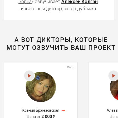
Борна
» озвучивает
Алексей Колган
- известный диктор, актер дубляжа.
А ВОТ ДИКТОРЫ, КОТОРЫЕ
МОГУТ ОЗВУЧИТЬ ВАШ ПРОЕКТ
#435
Ксения Бржезовская
Алевт
2 000
Цена от
₽
Цен