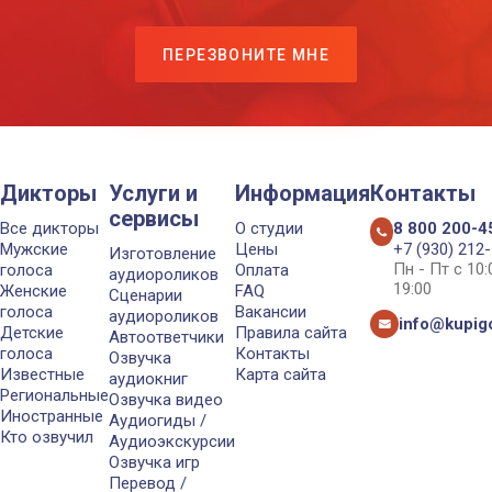
ПЕРЕЗВОНИТЕ МНЕ
Дикторы
Услуги и
Информация
Контакты
сервисы
Все дикторы
О студии
8 800 200-4
Мужские
Цены
+7 (930) 212
Изготовление
Пн - Пт с 10
голоса
Оплата
аудиороликов
19:00
Женские
FAQ
Сценарии
голоса
Вакансии
аудиороликов
info@kupigo
Детские
Правила сайта
Автоответчики
голоса
Контакты
Озвучка
Известные
Карта сайта
аудиокниг
Региональные
Озвучка видео
Иностранные
Аудиогиды /
Кто озвучил
Аудиоэкскурсии
Озвучка игр
Перевод /