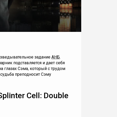
азведывательное задание
АНБ
.
арник подставляется и дает себя
на глазах Сэма, который с трудом
 судьба преподносит Сэму
plinter Cell: Double