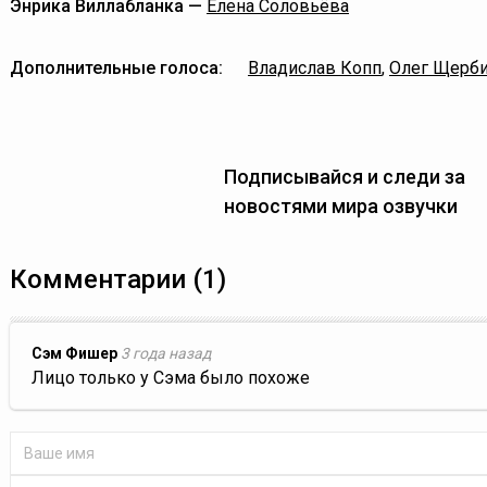
Энрика Виллабланка —
Елена Соловьёва
Дополнительные голоса:
Владислав Копп
,
Олег Щерб
Подписывайся и следи за
новостями мира озвучки
Комментарии (1)
Сэм Фишер
3 года назад
Лицо только у Сэма было похоже