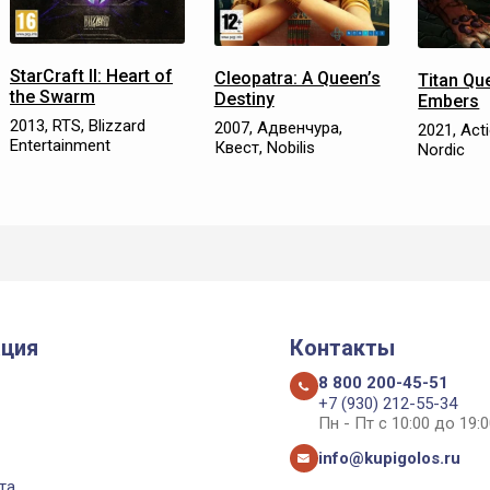
StarCraft II: Heart of
Cleopatra: A Queen’s
Titan Que
the Swarm
Destiny
Embers
2013, RTS, Blizzard
2007, Адвенчура,
2021, Act
Entertainment
Квест, Nobilis
Nordic
ция
Контакты
8 800 200-45-51
+7 (930) 212-55-34
Пн - Пт с 10:00 до 19:0
info@kupigolos.ru
та