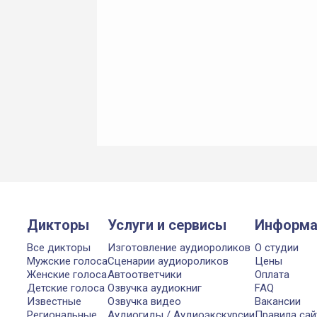
Дикторы
Услуги и сервисы
Информа
Все дикторы
Изготовление аудиороликов
О студии
Мужские голоса
Сценарии аудиороликов
Цены
Женские голоса
Автоответчики
Оплата
Детские голоса
Озвучка аудиокниг
FAQ
Известные
Озвучка видео
Вакансии
Региональные
Аудиогиды / Аудиоэкскурсии
Правила сай