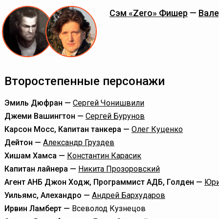
Сэм «Zero» Фишер
—
Вале
Второстепенные персонажи
Эмиль Дюфран —
Сергей Чонишвили
Джеми Вашингтон —
Сергей Бурунов
Карсон Мосс, Капитан танкера —
Олег Куценко
Дейтон —
Александр Груздев
Хишам Хамса —
Константин Карасик
Капитан лайнера —
Никита Прозоровский
Агент АНБ Джон Ходж, Программист АДБ, Голден —
Юри
Уильямc, Алехандро —
Андрей Бархударов
Ирвин Ламберт —
Всеволод Кузнецов