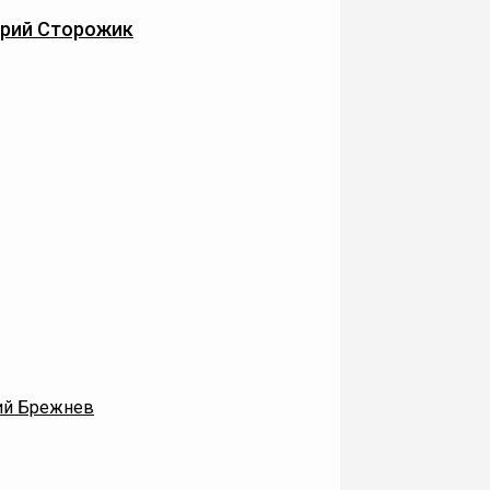
рий Сторожик
й Брежнев