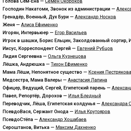
Голова Сем-Ёна —
Семён Окороков
Господин Накатоми, Звонок из администрации —
Алекс
Гренадёр, Военный, Дух Бури —
Александр Носков
Женя —
Алиса Ефименко
Игорян, Интервьюер —
Егор Васильев
Игрок в шашки, Борис Ельцин, Заколдованный сортир,
Иисус, Корреспондент Сергей —
Евгений Рубцов
Лидия Сергеевна —
Ольга Кузнецова
Лёшка, Андрюшка —
Тихон Ефименко
Мама Лёши, Непонятное существо —
Ксения Пестряков
Медсестра, Мама Валеры —
Анастасия Лапина
Офицер, Ведущий, Сергей, Египетский парень —
Алексан
Павел, Репортёр, Дорохов —
Илья Бледный
Переводчик, Лёша, Египетская колдунья —
Александра 
ПсевдоВася, Сержант Онода —
Илья Крутояров
ПсевдоСтёпа —
Александр Хошабаев
Сероштанов, Витька —
Максим Дахненко