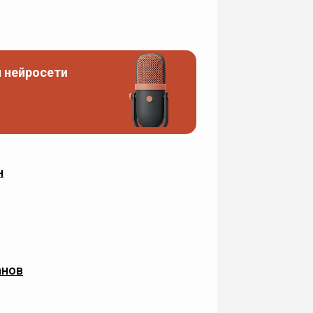
 нейросети
н
анов