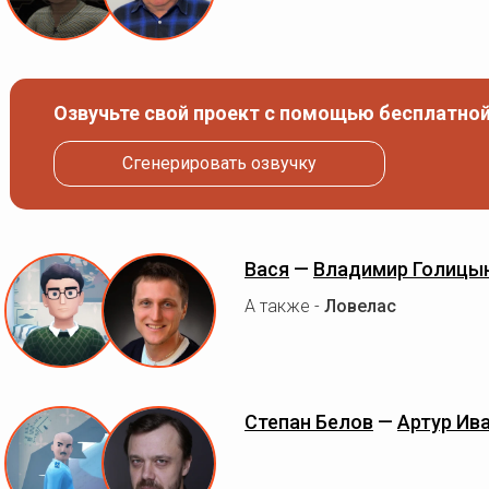
Озвучьте свой проект с помощью бесплатной
Сгенерировать озвучку
Вася
—
Владимир Голицы
А также -
Ловелас
Степан Белов
—
Артур Ив