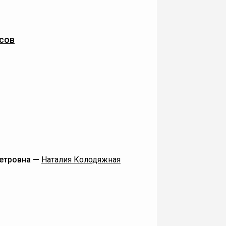
сов
Петровна —
Наталия Колодяжная