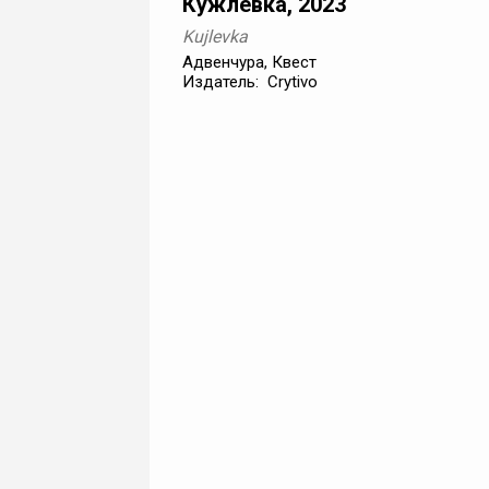
Кужлёвка, 2023
Kujlevka
Адвенчура, Квест
Издатель: Crytivo