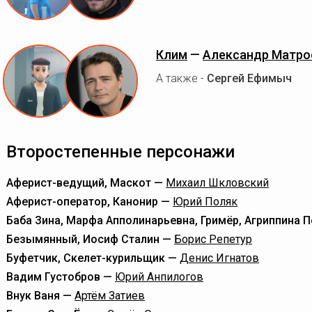
Клим
—
Александр Матро
А также -
Сергей Ефимыч
Второстепенные персонажи
Аферист-ведущий, Маскот —
Михаил Шкловский
Аферист-оператор, Канонир —
Юрий Поляк
Баба Зина, Марфа Апполинарьевна, Гримёр, Агриппина 
Безымянный, Иосиф Сталин —
Борис Репетур
Буфетчик, Скелет-курильщик —
Денис Игнатов
Вадим Густобров —
Юрий Анпилогов
Внук Ваня —
Артём Затиев