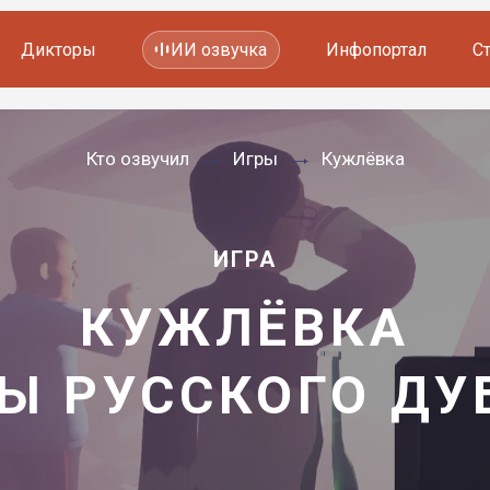
Дикторы
ИИ озвучка
Инфопортал
С
Фильмов и сериалов
Кто озвучил
Игры
Кужлёвка
Мультфильмов
YouTube каналов
Видеорекламы
ИГРА
КУЖЛЁВКА
Ы РУССКОГО Д
—