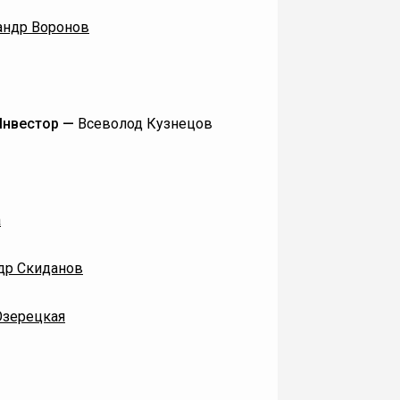
андр Воронов
 Инвестор —
Всеволод Кузнецов
а
др Скиданов
Озерецкая