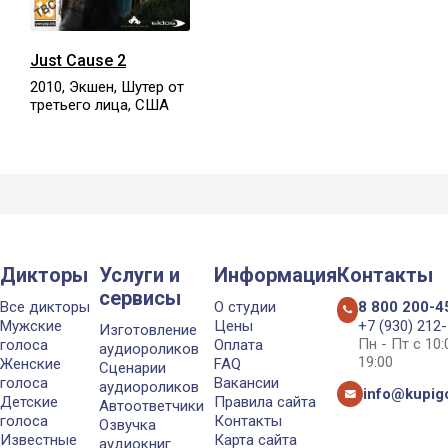
Just Cause 2
2010, Экшен, Шутер от
третьего лица, США
Дикторы
Услуги и
Информация
Контакты
сервисы
Все дикторы
О студии
8 800 200-4
Мужские
Цены
+7 (930) 212
Изготовление
Пн - Пт с 10
голоса
Оплата
аудиороликов
19:00
Женские
FAQ
Сценарии
голоса
Вакансии
аудиороликов
info@kupigo
Детские
Правила сайта
Автоответчики
голоса
Контакты
Озвучка
Известные
Карта сайта
аудиокниг