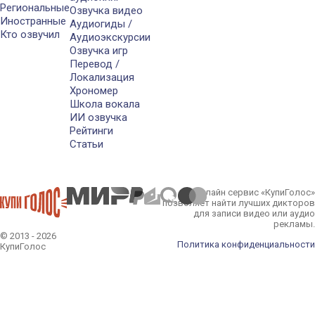
Региональные
Озвучка видео
Иностранные
Аудиогиды /
Кто озвучил
Аудиоэкскурсии
Озвучка игр
Перевод /
Локализация
Хрономер
Школа вокала
ИИ озвучка
Рейтинги
Статьи
Онлайн сервис «КупиГолос»
позволяет найти лучших дикторов
для записи видео или аудио
рекламы.
© 2013 - 2026
Политика конфиденциальности
КупиГолос