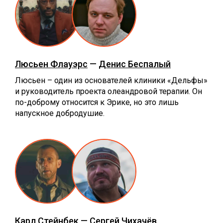
Люсьен Флауэрс
—
Денис Беспалый
Люсьен – один из основателей клиники «Дельфы»
и руководитель проекта олеандровой терапии. Он
по-доброму относится к Эрике, но это лишь
напускное добродушие.
Карл Стейнбек
—
Сергей Чихачёв