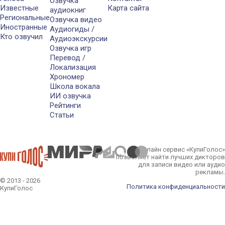
Озвучка
Известные
Карта сайта
аудиокниг
Региональные
Озвучка видео
Иностранные
Аудиогиды /
Кто озвучил
Аудиоэкскурсии
Озвучка игр
Перевод /
Локализация
Хрономер
Школа вокала
ИИ озвучка
Рейтинги
Статьи
Онлайн сервис «КупиГолос»
позволяет найти лучших дикторов
для записи видео или аудио
рекламы.
© 2013 - 2026
Политика конфиденциальности
КупиГолос