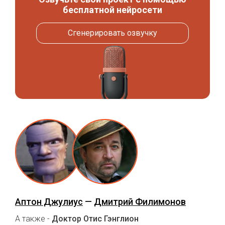
бесплатной нейросети
Сгенерировать озвучку
Аптон Джулиус
—
Дмитрий Филимонов
А также -
Доктор Отис Гэнглион