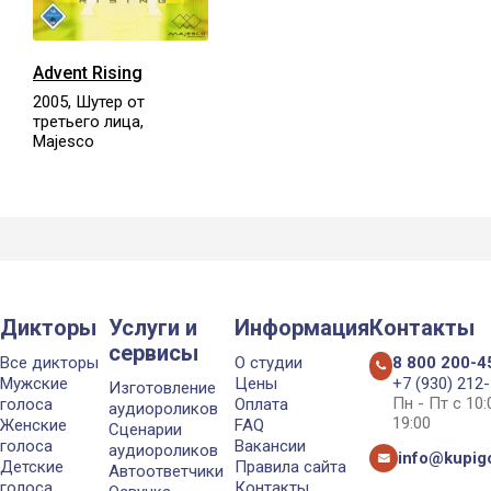
Advent Rising
2005, Шутер от
третьего лица,
Majesco
Дикторы
Услуги и
Информация
Контакты
сервисы
Все дикторы
О студии
8 800 200-4
Мужские
Цены
+7 (930) 212
Изготовление
Пн - Пт с 10
голоса
Оплата
аудиороликов
19:00
Женские
FAQ
Сценарии
голоса
Вакансии
аудиороликов
info@kupigo
Детские
Правила сайта
Автоответчики
голоса
Контакты