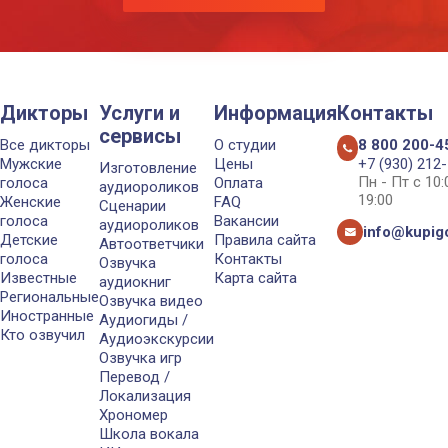
Дикторы
Услуги и
Информация
Контакты
сервисы
Все дикторы
О студии
8 800 200-4
Мужские
Цены
+7 (930) 212
Изготовление
Пн - Пт с 10
голоса
Оплата
аудиороликов
19:00
Женские
FAQ
Сценарии
голоса
Вакансии
аудиороликов
info@kupigo
Детские
Правила сайта
Автоответчики
голоса
Контакты
Озвучка
Известные
Карта сайта
аудиокниг
Региональные
Озвучка видео
Иностранные
Аудиогиды /
Кто озвучил
Аудиоэкскурсии
Озвучка игр
Перевод /
Локализация
Хрономер
Школа вокала