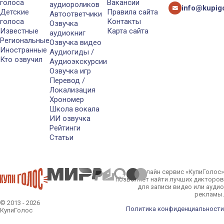
голоса
Вакансии
аудиороликов
info@kupigo
Детские
Правила сайта
Автоответчики
голоса
Контакты
Озвучка
Известные
Карта сайта
аудиокниг
Региональные
Озвучка видео
Иностранные
Аудиогиды /
Кто озвучил
Аудиоэкскурсии
Озвучка игр
Перевод /
Локализация
Хрономер
Школа вокала
ИИ озвучка
Рейтинги
Статьи
Онлайн сервис «КупиГолос»
позволяет найти лучших дикторов
для записи видео или аудио
рекламы.
© 2013 - 2026
Политика конфиденциальности
КупиГолос