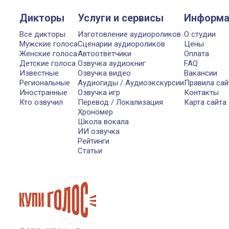
Дикторы
Услуги и сервисы
Информа
Все дикторы
Изготовление аудиороликов
О студии
Мужские голоса
Сценарии аудиороликов
Цены
Женские голоса
Автоответчики
Оплата
Детские голоса
Озвучка аудиокниг
FAQ
Известные
Озвучка видео
Вакансии
Региональные
Аудиогиды / Аудиоэкскурсии
Правила сай
Иностранные
Озвучка игр
Контакты
Кто озвучил
Перевод / Локализация
Карта сайта
Хрономер
Школа вокала
ИИ озвучка
Рейтинги
Статьи