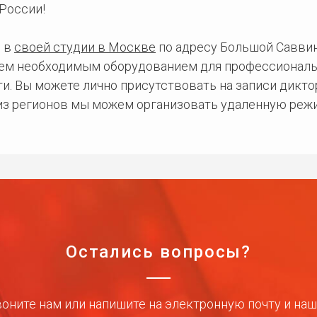
России!
 в
своей студии в Москве
по адресу Большой Саввинс
сем необходимым оборудованием для профессиональ
и. Вы можете лично присутствовать на записи дикто
 из регионов мы можем организовать удаленную режи
Остались вопросы?
оните нам или напишите на электронную почту и на