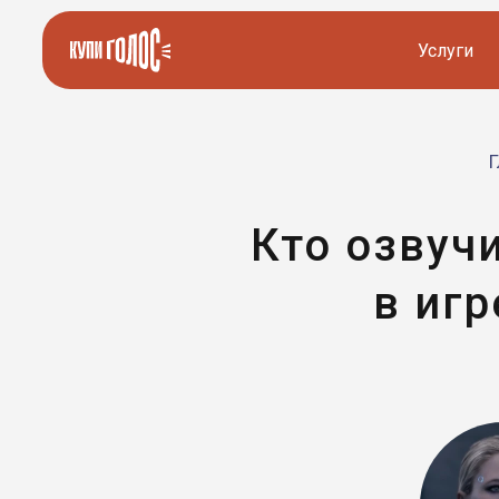
Услуги
Озвучка видео
Иностранные дикторы
Г
Работа с аудио
Русские дикторы
Кто озвуч
Работа с текстом
Актеры озвучки
в игр
Локализация и перевод
Контакты дикторов
Другие услуги
ИИ голоса
8 800 200-45-51
8 800 200-45-51
Заказать звонок
Заказать звонок