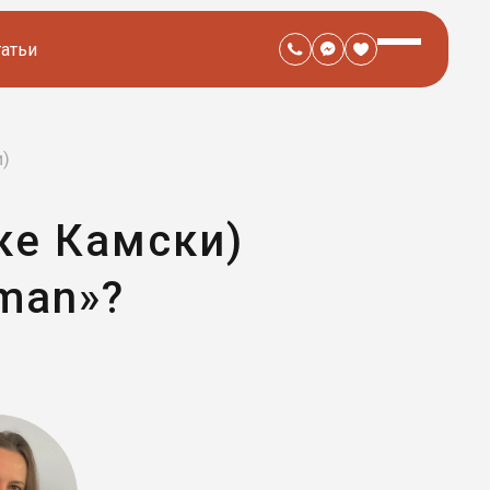
татьи
и)
ке Камски)
uman»?