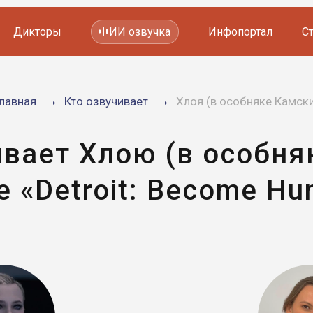
Дикторы
ИИ озвучка
Инфопортал
С
Фильмов и сериалов
лавная
Кто озвучивает
Хлоя (в особняке Камск
Мультфильмов
YouTube каналов
Видеорекламы
ивает Хлою (в особня
е «Detroit: Become H