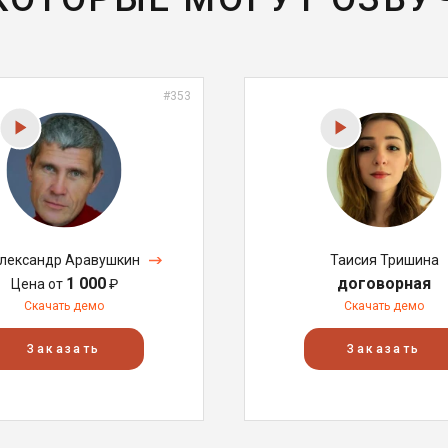
#353
лександр Аравушкин
Таисия Тришина
1 000
договорная
Цена от
₽
Скачать демо
Скачать демо
Заказать
Заказать