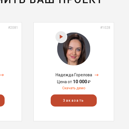
#2081
#1028
Надежда Горелова
10 000
Цена от
₽
Скачать демо
Заказать