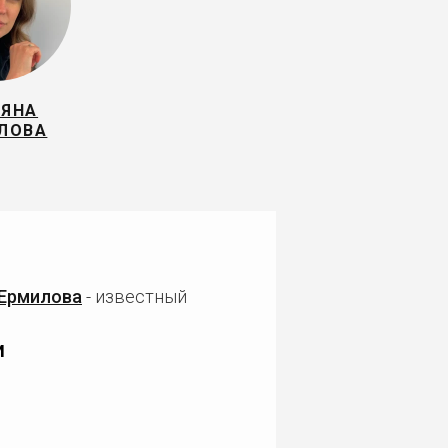
ЬЯНА
ЛОВА
 Ермилова
- известный
и