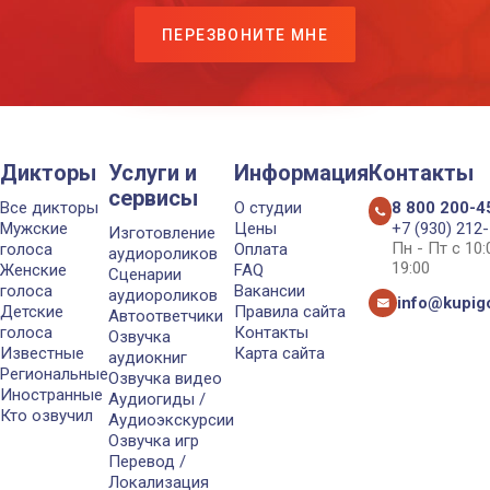
ПЕРЕЗВОНИТЕ МНЕ
Дикторы
Услуги и
Информация
Контакты
сервисы
Все дикторы
О студии
8 800 200-4
Мужские
Цены
+7 (930) 212
Изготовление
Пн - Пт с 10
голоса
Оплата
аудиороликов
19:00
Женские
FAQ
Сценарии
голоса
Вакансии
аудиороликов
info@kupigo
Детские
Правила сайта
Автоответчики
голоса
Контакты
Озвучка
Известные
Карта сайта
аудиокниг
Региональные
Озвучка видео
Иностранные
Аудиогиды /
Кто озвучил
Аудиоэкскурсии
Озвучка игр
Перевод /
Локализация