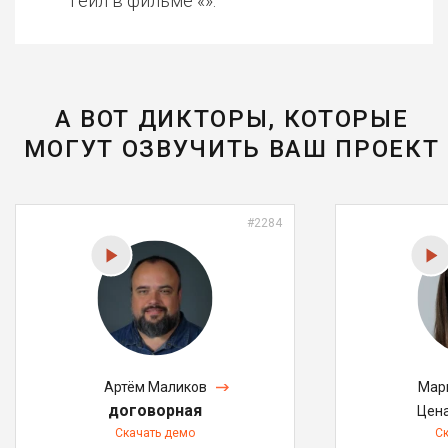
Гейл в фильме «».
А ВОТ ДИКТОРЫ, КОТОРЫЕ
МОГУТ ОЗВУЧИТЬ ВАШ ПРОЕКТ
#2284
Артём Маликов
Мар
договорная
Цен
Скачать демо
С