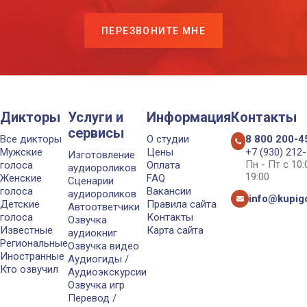
ПЕРЕЗВОНИТЕ МНЕ
Дикторы
Услуги и
Информация
Контакты
сервисы
Все дикторы
О студии
8 800 200-4
Мужские
Цены
+7 (930) 212
Изготовление
Пн - Пт с 10
голоса
Оплата
аудиороликов
19:00
Женские
FAQ
Сценарии
голоса
Вакансии
аудиороликов
info@kupigo
Детские
Правила сайта
Автоответчики
голоса
Контакты
Озвучка
Известные
Карта сайта
аудиокниг
Региональные
Озвучка видео
Иностранные
Аудиогиды /
Кто озвучил
Аудиоэкскурсии
Озвучка игр
Перевод /