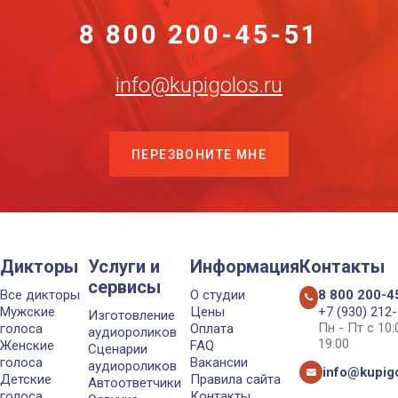
8 800 200-45-51
info@kupigolos.ru
ПЕРЕЗВОНИТЕ МНЕ
Дикторы
Услуги и
Информация
Контакты
сервисы
Все дикторы
О студии
8 800 200-4
Мужские
Цены
+7 (930) 212
Изготовление
Пн - Пт с 10
голоса
Оплата
аудиороликов
19:00
Женские
FAQ
Сценарии
голоса
Вакансии
аудиороликов
info@kupigo
Детские
Правила сайта
Автоответчики
голоса
Контакты