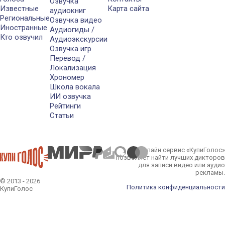
Озвучка
Известные
Карта сайта
аудиокниг
Региональные
Озвучка видео
Иностранные
Аудиогиды /
Кто озвучил
Аудиоэкскурсии
Озвучка игр
Перевод /
Локализация
Хрономер
Школа вокала
ИИ озвучка
Рейтинги
Статьи
Онлайн сервис «КупиГолос»
позволяет найти лучших дикторов
для записи видео или аудио
рекламы.
© 2013 - 2026
Политика конфиденциальности
КупиГолос