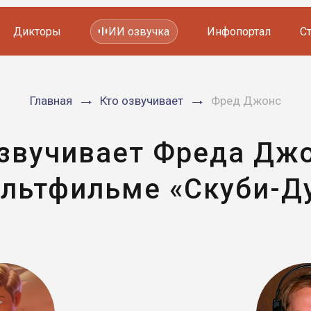
Дикторы
ИИ озвучка
Инфопортал
С
Фильмов и сериалов
Главная
Кто озвучивает
Фред Джонс
Мультфильмов
YouTube каналов
Видеорекламы
озвучивает Фреда Джо
льтфильме «Скуби-Д