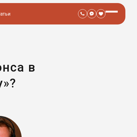
татьи
нса в
у»?