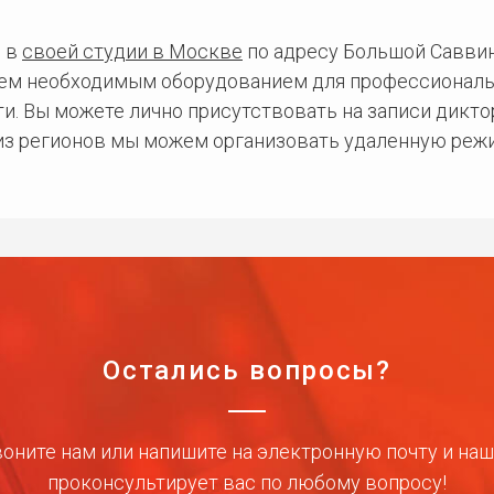
 в
своей студии в Москве
по адресу Большой Саввинс
сем необходимым оборудованием для профессиональ
и. Вы можете лично присутствовать на записи дикто
 из регионов мы можем организовать удаленную режи
Остались вопросы?
оните нам или напишите на электронную почту и на
проконсультирует вас по любому вопросу!