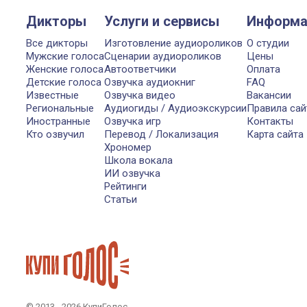
Дикторы
Услуги и сервисы
Информа
Все дикторы
Изготовление аудиороликов
О студии
Мужские голоса
Сценарии аудиороликов
Цены
Женские голоса
Автоответчики
Оплата
Детские голоса
Озвучка аудиокниг
FAQ
Известные
Озвучка видео
Вакансии
Региональные
Аудиогиды / Аудиоэкскурсии
Правила сай
Иностранные
Озвучка игр
Контакты
Кто озвучил
Перевод / Локализация
Карта сайта
Хрономер
Школа вокала
ИИ озвучка
Рейтинги
Статьи
© 2013 - 2026 КупиГолос