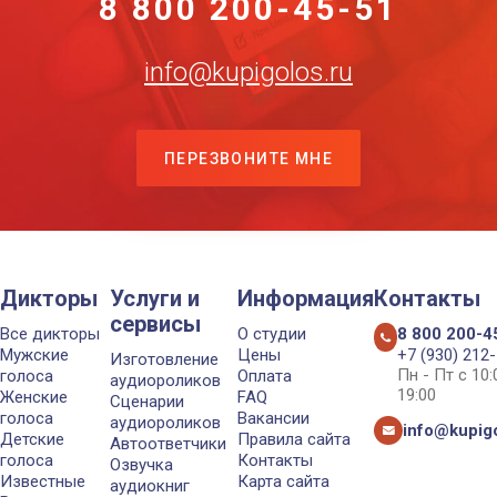
8 800 200-45-51
info@kupigolos.ru
ПЕРЕЗВОНИТЕ МНЕ
Дикторы
Услуги и
Информация
Контакты
сервисы
Все дикторы
О студии
8 800 200-4
Мужские
Цены
+7 (930) 212
Изготовление
Пн - Пт с 10
голоса
Оплата
аудиороликов
19:00
Женские
FAQ
Сценарии
голоса
Вакансии
аудиороликов
info@kupigo
Детские
Правила сайта
Автоответчики
голоса
Контакты
Озвучка
Известные
Карта сайта
аудиокниг