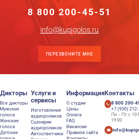
8 800 200-45-51
info@kupigolos.ru
ПЕРЕЗВОНИТЕ МНЕ
Дикторы
Услуги и
Информация
Контакты
сервисы
Все дикторы
О студии
8 800 200-4
Мужские
Цены
+7 (930) 212
Изготовление
Пн - Пт с 10
голоса
Оплата
аудиороликов
19:00
Женские
FAQ
Сценарии
голоса
Вакансии
аудиороликов
info@kupigo
Детские
Правила сайта
Автоответчики
голоса
Контакты