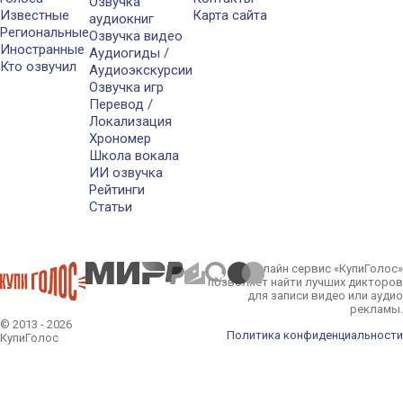
Озвучка
Известные
Карта сайта
аудиокниг
Региональные
Озвучка видео
Иностранные
Аудиогиды /
Кто озвучил
Аудиоэкскурсии
Озвучка игр
Перевод /
Локализация
Хрономер
Школа вокала
ИИ озвучка
Рейтинги
Статьи
Онлайн сервис «КупиГолос»
позволяет найти лучших дикторов
для записи видео или аудио
рекламы.
© 2013 - 2026
Политика конфиденциальности
КупиГолос