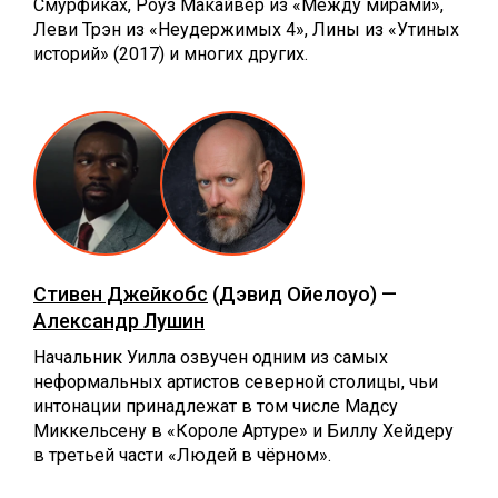
Смурфиках, Роуз Макайвер из «Между мирами»,
Леви Трэн из «Неудержимых 4», Лины из «Утиных
историй» (2017) и многих других.
Стивен Джейкобс
(Дэвид Ойелоуо) —
Александр Лушин
Начальник Уилла озвучен одним из самых
неформальных артистов северной столицы, чьи
интонации принадлежат в том числе Мадсу
Миккельсену в «Короле Артуре» и Биллу Хейдеру
в третьей части «Людей в чёрном».