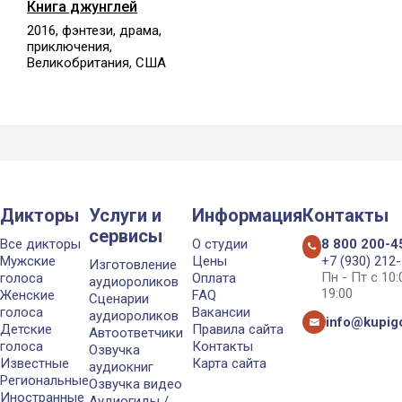
Книга джунглей
2016, фэнтези, драма,
приключения,
Великобритания, США
Дикторы
Услуги и
Информация
Контакты
сервисы
Все дикторы
О студии
8 800 200-4
Мужские
Цены
+7 (930) 212
Изготовление
Пн - Пт с 10
голоса
Оплата
аудиороликов
19:00
Женские
FAQ
Сценарии
голоса
Вакансии
аудиороликов
info@kupigo
Детские
Правила сайта
Автоответчики
голоса
Контакты
Озвучка
Известные
Карта сайта
аудиокниг
Региональные
Озвучка видео
Иностранные
Аудиогиды /