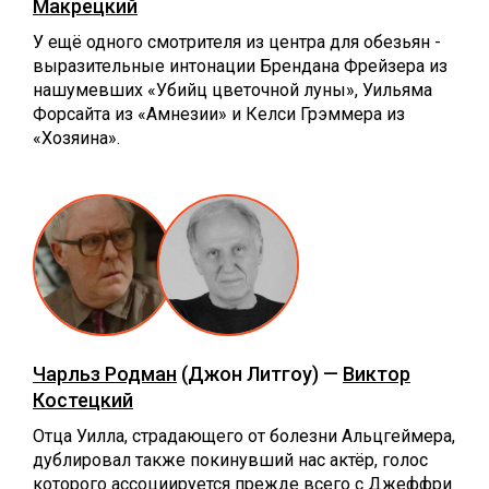
Макрецкий
У ещё одного смотрителя из центра для обезьян -
выразительные интонации Брендана Фрейзера из
нашумевших «Убийц цветочной луны», Уильяма
Форсайта из «Амнезии» и Келси Грэммера из
«Хозяина».
Чарльз Родман
(Джон Литгоу) —
Виктор
Костецкий
Отца Уилла, страдающего от болезни Альцгеймера,
дублировал также покинувший нас актёр, голос
которого ассоциируется прежде всего с Джеффри