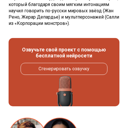
который благодаря своим мягким интонациям
научил говорить по-русски мировых звёзд (Жан
Рено, Жерар Депардье) и мультперсонажей (Салли
из «Корпорации монстров»).
Озвучьте свой проект с помощью
бесплатной нейросети
Сгенерировать озвучку