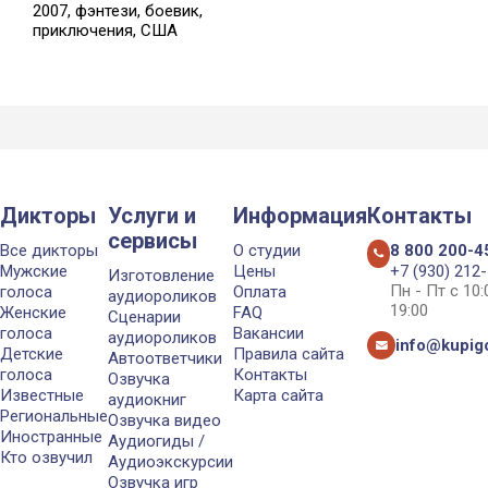
2007, фэнтези, боевик,
приключения, США
Дикторы
Услуги и
Информация
Контакты
сервисы
Все дикторы
О студии
8 800 200-4
Мужские
Цены
+7 (930) 212
Изготовление
Пн - Пт с 10
голоса
Оплата
аудиороликов
19:00
Женские
FAQ
Сценарии
голоса
Вакансии
аудиороликов
info@kupigo
Детские
Правила сайта
Автоответчики
голоса
Контакты
Озвучка
Известные
Карта сайта
аудиокниг
Региональные
Озвучка видео
Иностранные
Аудиогиды /
Кто озвучил
Аудиоэкскурсии
Озвучка игр