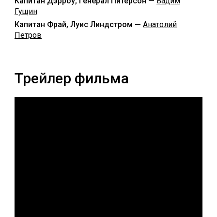
Капитан Дэрроу, Генерал Питерсон —
Вадим
Гущин
Капитан Фрай, Луис Линдстром —
Анатолий
Петров
Трейлер фильма