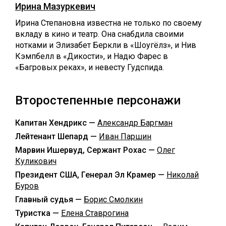
Ирина Мазуркевич
Ирина Степановна известна не только по своему
вкладу в кино и театр. Она снабдила своими
нотками и Элизабет Беркли в «Шоугёлз», и Нив
Кэмпбелл в «Дикости», и Надю Фарес в
«Багровых реках», и невесту Гудспида.
Второстепенные персонажи
Капитан Хендрикс —
Александр Баргман
Лейтенант Шепард —
Иван Паршин
Марвин Ишервуд, Сержант Рохас —
Олег
Куликович
Президент США, Генерал Эл Крамер —
Николай
Буров
Главный судья —
Борис Смолкин
Туристка —
Елена Ставрогина