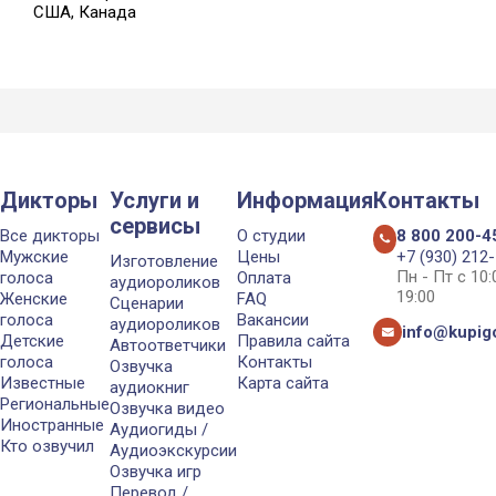
США, Канада
Дикторы
Услуги и
Информация
Контакты
сервисы
Все дикторы
О студии
8 800 200-4
Мужские
Цены
+7 (930) 212
Изготовление
Пн - Пт с 10
голоса
Оплата
аудиороликов
19:00
Женские
FAQ
Сценарии
голоса
Вакансии
аудиороликов
info@kupigo
Детские
Правила сайта
Автоответчики
голоса
Контакты
Озвучка
Известные
Карта сайта
аудиокниг
Региональные
Озвучка видео
Иностранные
Аудиогиды /
Кто озвучил
Аудиоэкскурсии
Озвучка игр
Перевод /