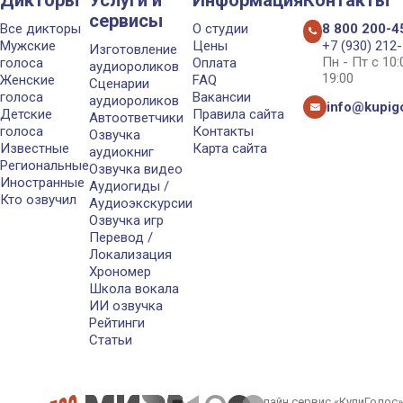
сервисы
Все дикторы
О студии
8 800 200-4
Мужские
Цены
+7 (930) 212
Изготовление
Пн - Пт с 10
голоса
Оплата
аудиороликов
19:00
Женские
FAQ
Сценарии
голоса
Вакансии
аудиороликов
info@kupigo
Детские
Правила сайта
Автоответчики
голоса
Контакты
Озвучка
Известные
Карта сайта
аудиокниг
Региональные
Озвучка видео
Иностранные
Аудиогиды /
Кто озвучил
Аудиоэкскурсии
Озвучка игр
Перевод /
Локализация
Хрономер
Школа вокала
ИИ озвучка
Рейтинги
Статьи
Онлайн сервис «КупиГолос»