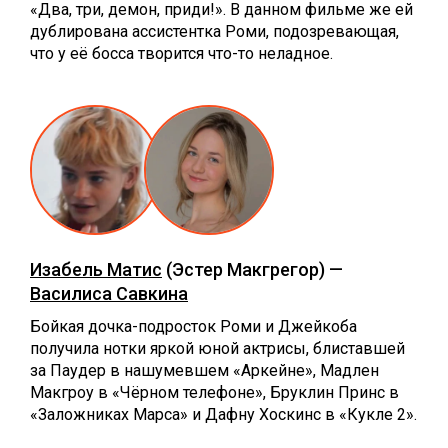
«Два, три, демон, приди!». В данном фильме же ей
дублирована ассистентка Роми, подозревающая,
что у её босса творится что-то неладное.
Изабель Матис
(Эстер Макгрегор) —
Василиса Савкина
Бойкая дочка-подросток Роми и Джейкоба
получила нотки яркой юной актрисы, блиставшей
за Паудер в нашумевшем «Аркейне», Мадлен
Макгроу в «Чёрном телефоне», Бруклин Принс в
«Заложниках Марса» и Дафну Хоскинс в «Кукле 2».