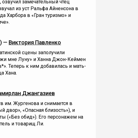
е, озвучил замечательный чтец
звучал из уст Ральфа Айненсона в
да Харбора в «Гран туризмо» и
иче».
) —
Виктория Павленко
атинской сцены заполучили
ажи мне Луну» и Ханна Джон-Кеймен
*». Теперь к ним добавилась и мать-
а Хана.
амирлан Джангазиев
в им. Жургенова и снимается в
й двор», «Опасная близость»), и
ы («Без обид»). Его персонажем на
тель и товарищ Ли.