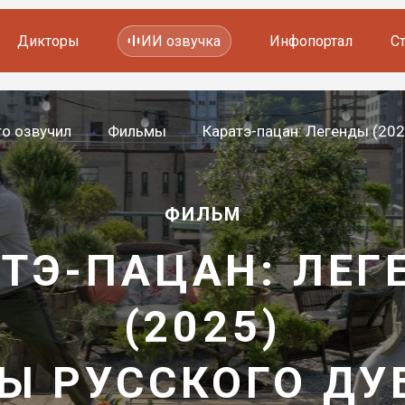
Дикторы
ИИ озвучка
Инфопортал
С
Фильмов и сериалов
то озвучил
Фильмы
Каратэ-пацан: Легенды (202
Мультфильмов
YouTube каналов
Видеорекламы
ФИЛЬМ
АТЭ-ПАЦАН: ЛЕГ
(2025)
Ы РУССКОГО Д
—