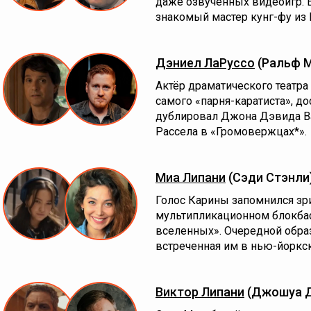
даже озвученных видеоигр. 
знакомый мастер кунг-фу из 
Дэниел ЛаРуссо
(Ральф 
Актёр драматического театра
самого «парня-каратиста», 
дублировал Джона Дэвида Ва
Рассела в «Громовержцах*».
Миа Липани
(Сэди Стэнли
Голос Карины запомнился зри
мультипликационном блокбас
вселенных». Очередной образ
встреченная им в нью-йоркс
Виктор Липани
(Джошуа 