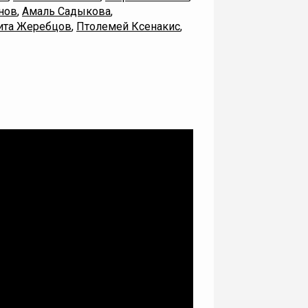
нов
,
Амаль Садыкова
,
ита Жеребцов
,
Птолемей Ксенакис
,