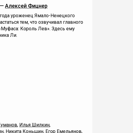
 —
Алексей Фицнер
, года уроженец Ямало-Ненецкого
статься тем, что озвучивал главного
«Муфаса: Король Лев». Здесь ему
ика Ли.
Жуманов
,
Илья Шилкин
,
ин
,
Никита Коньшин
,
Егор Емельянов
,