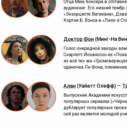
Отца Мии, боксёра в отставк
аудиокниг. Его низкий тембр 
«Экзорцисте Ватикана», Дэви
Кортни Б. Вэнса в «Лило и Ст
Доктор Фон
(Минг-На Вен
Голос очередной звезды алм
Скарлетт Йоханссон из «Пок
из всё тех же «Громовержцев
одиночка Ли Фона, племянниц
Алан
(Уайатт Олефф) —
Т
Выпускник Академии искусст
популярных сериалах («Чёрны
дублирует популярные проект
сей раз является молодой учи