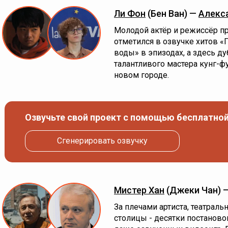
Ли Фон
(Бен Ван) —
Алекс
Молодой актёр и режиссёр пр
отметился в озвучке хитов «
воды» в эпизодах, а здесь д
талантливого мастера кунг-ф
новом городе.
Озвучьте свой проект с помощью бесплатной
Сгенерировать озвучку
Мистер Хан
(Джеки Чан) 
За плечами артиста, театраль
столицы - десятки постановок