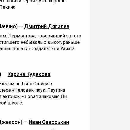
Его новый герой - уже хорошо
Пекина.
Маччио) —
Дмитрий Дягилев
 им. Лермонтова, говоривший за того
достигшего небывалых высот, раньше
шингтона в «Создателе» и Уайата
) —
Карина Кудекова
телям по Гвен Стейси в
тере «Человек-паук: Паутина
 актрисы - новая знакомая Ли,
кой школе.
Джексон) —
Иван Савоськин