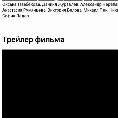
Оксана Тазабекова
,
Даниил Журавлёв
,
Александр Черепа
Анастасия Румянцева
,
Виктория Белова
,
Михаил Пен
,
Ник
София Ледер
Трейлер фильма