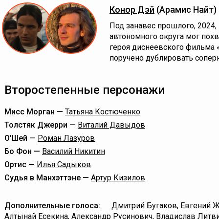
Конор Дэй
(Арамис Найт)
Под занавес прошлого, 2024
автономного округа мог похва
героя диснеевского фильма 
поручено дублировать соперн
Второстепенные персонажи
Мисс Морган —
Татьяна Костюченко
Толстяк Джерри —
Виталий Давыдов
О'Шей —
Роман Лазуров
Бо Фон —
Василий Никитин
Ортис —
Илья Садыков
Судья в Манхэттэне —
Артур Кизилов
Дополнительные голоса:
Дмитрий Бугаков
,
Евгений 
Алтынай Есекина
,
Александр Русинович
,
Владислав Литв