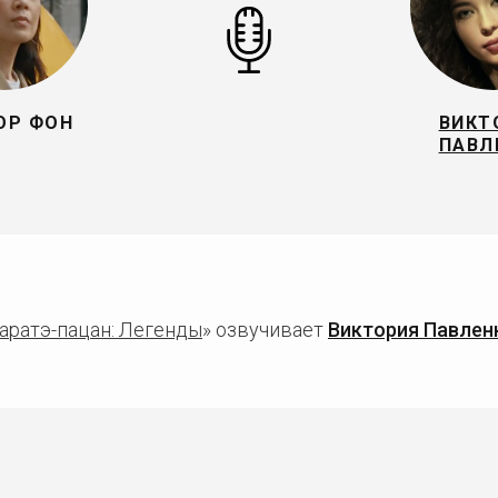
ОР ФОН
ВИКТ
ПАВЛ
аратэ-пацан: Легенды
» озвучивает
Виктория Павлен