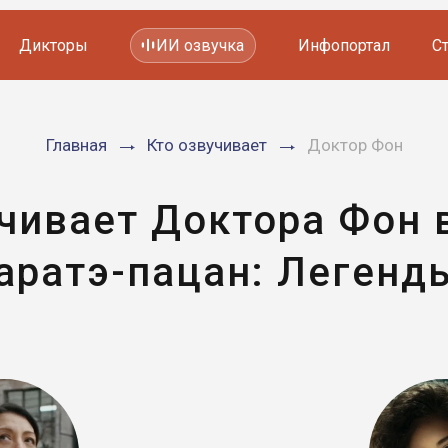
Дикторы
ИИ озвучка
Инфопортал
С
Фильмов и сериалов
Главная
Кто озвучивает
Доктор Фон
Мультфильмов
YouTube каналов
Видеорекламы
учивает Доктора Фон 
аратэ-пацан: Легенд