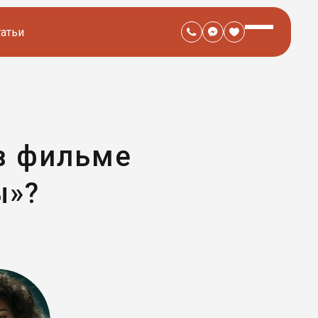
татьи
в фильме
ы»?