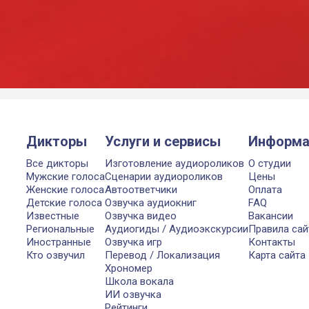
Дикторы
Услуги и сервисы
Информа
Все дикторы
Изготовление аудиороликов
О студии
Мужские голоса
Сценарии аудиороликов
Цены
Женские голоса
Автоответчики
Оплата
Детские голоса
Озвучка аудиокниг
FAQ
Известные
Озвучка видео
Вакансии
Региональные
Аудиогиды / Аудиоэкскурсии
Правила сай
Иностранные
Озвучка игр
Контакты
Кто озвучил
Перевод / Локализация
Карта сайта
Хрономер
Школа вокала
ИИ озвучка
Рейтинги