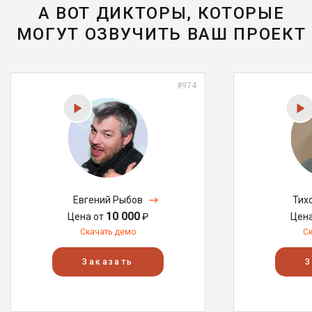
А ВОТ ДИКТОРЫ, КОТОРЫЕ
МОГУТ ОЗВУЧИТЬ ВАШ ПРОЕКТ
#974
Евгений Рыбов
Тих
10 000
Цена от
₽
Цен
Скачать демо
С
Заказать
З