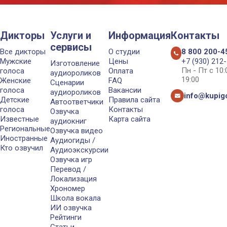
Дикторы
Услуги и
Информация
Контакты
сервисы
Все дикторы
О студии
8 800 200-4
Мужские
Цены
+7 (930) 212
Изготовление
Пн - Пт с 10
голоса
Оплата
аудиороликов
19:00
Женские
FAQ
Сценарии
голоса
Вакансии
аудиороликов
info@kupigo
Детские
Правила сайта
Автоответчики
голоса
Контакты
Озвучка
Известные
Карта сайта
аудиокниг
Региональные
Озвучка видео
Иностранные
Аудиогиды /
Кто озвучил
Аудиоэкскурсии
Озвучка игр
Перевод /
Локализация
Хрономер
Школа вокала
ИИ озвучка
Рейтинги