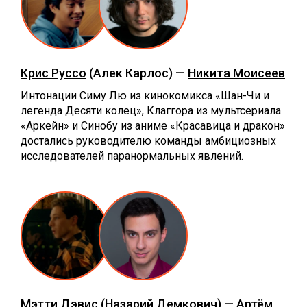
Крис Руссо
(Алек Карлос) —
Никита Моисеев
Интонации Симу Лю из кинокомикса «Шан-Чи и
легенда Десяти колец», Клаггора из мультсериала
«Аркейн» и Синобу из аниме «Красавица и дракон»
достались руководителю команды амбициозных
исследователей паранормальных явлений.
Мэтти Дэвис
(Назарий Демкович) —
Артём