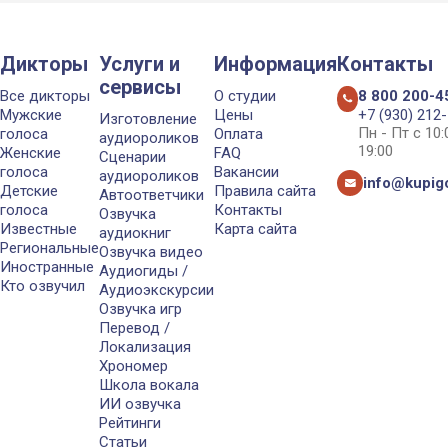
Дикторы
Услуги и
Информация
Контакты
сервисы
Все дикторы
О студии
8 800 200-4
Мужские
Цены
+7 (930) 212
Изготовление
Пн - Пт с 10
голоса
Оплата
аудиороликов
19:00
Женские
FAQ
Сценарии
голоса
Вакансии
аудиороликов
info@kupigo
Детские
Правила сайта
Автоответчики
голоса
Контакты
Озвучка
Известные
Карта сайта
аудиокниг
Региональные
Озвучка видео
Иностранные
Аудиогиды /
Кто озвучил
Аудиоэкскурсии
Озвучка игр
Перевод /
Локализация
Хрономер
Школа вокала
ИИ озвучка
Рейтинги
Статьи