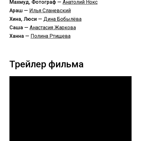
Махмуд, Фотограф —
Анатолий Нокс
Араш —
Илья Сланевский
Хина, Люси —
Дина Бобылёва
Саша —
Анастасия Жаркова
Ханна —
Полина Ртищева
Трейлер фильма