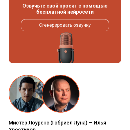
Озвучьте свой проект с помощью
бесплатной нейросети
Сгенерировать озвучку
Мистер Лоуренс
(Гэбриел Луна) —
Илья
Хвостиков