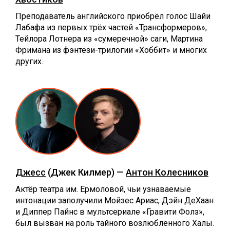
Преподаватель английского приобрёл голос Шайи
Лабафа из первых трёх частей «Трансформеров»,
Тейлора Лотнера из «сумеречной» саги, Мартина
Фримана из фэнтези-трилогии «Хоббит» и многих
других.
Джесс
(Джек Килмер) —
Антон Колесников
Актёр театра им. Ермоловой, чьи узнаваемые
интонации заполучили Мойзес Ариас, Дэйн ДеХаан
и Диппер Пайнс в мультсериале «Гравити Фолз»,
был вызван на роль тайного возлюбленного Халы.