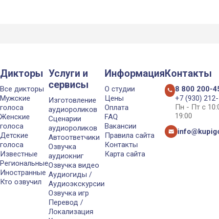
Дикторы
Услуги и
Информация
Контакты
сервисы
Все дикторы
О студии
8 800 200-4
Мужские
Цены
+7 (930) 212
Изготовление
Пн - Пт с 10
голоса
Оплата
аудиороликов
19:00
Женские
FAQ
Сценарии
голоса
Вакансии
аудиороликов
info@kupigo
Детские
Правила сайта
Автоответчики
голоса
Контакты
Озвучка
Известные
Карта сайта
аудиокниг
Региональные
Озвучка видео
Иностранные
Аудиогиды /
Кто озвучил
Аудиоэкскурсии
Озвучка игр
Перевод /
Локализация