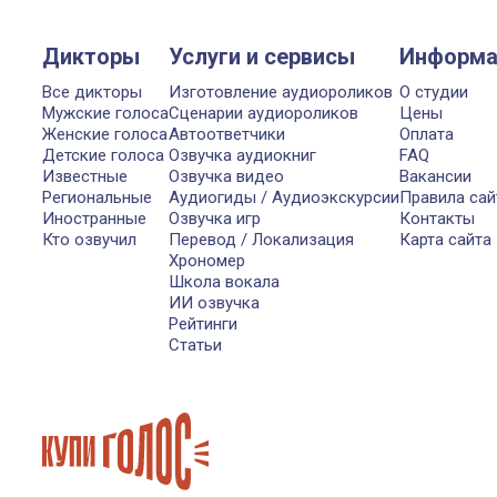
Дикторы
Услуги и сервисы
Информа
Все дикторы
Изготовление аудиороликов
О студии
Мужские голоса
Сценарии аудиороликов
Цены
Женские голоса
Автоответчики
Оплата
Детские голоса
Озвучка аудиокниг
FAQ
Известные
Озвучка видео
Вакансии
Региональные
Аудиогиды / Аудиоэкскурсии
Правила сай
Иностранные
Озвучка игр
Контакты
Кто озвучил
Перевод / Локализация
Карта сайта
Хрономер
Школа вокала
ИИ озвучка
Рейтинги
Статьи