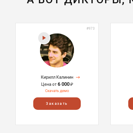
#973
Кирилл Калинин
6 000
Цена от
₽
Скачать демо
Заказать