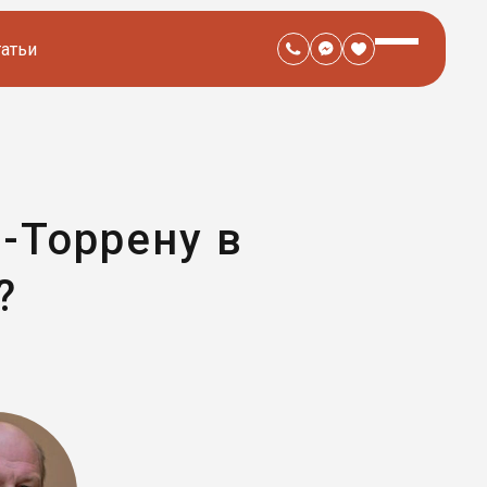
татьи
-Торрену в
?