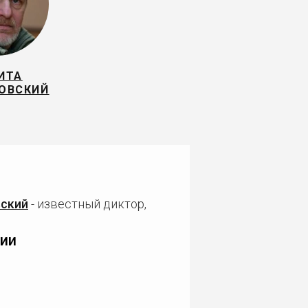
ИТА
ОВСКИЙ
вский
- известный диктор,
ии