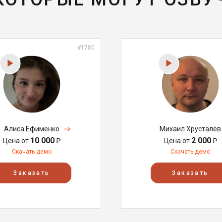
#1780
Алиса Ефименко
Михаил Хрусталёв
10 000
2 000
Цена от
₽
Цена от
₽
Скачать демо
Скачать демо
Заказать
Заказать