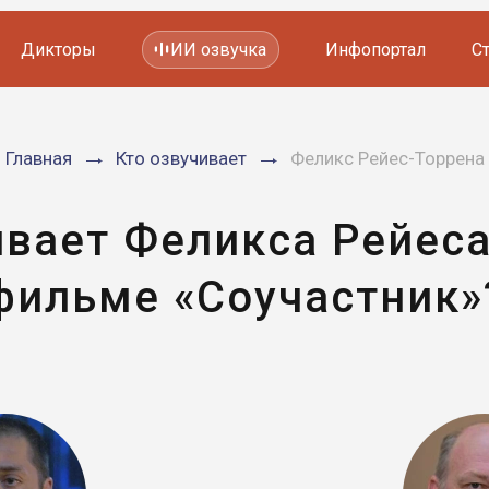
Дикторы
ИИ озвучка
Инфопортал
С
Фильмов и сериалов
Главная
Кто озвучивает
Феликс Рейес-Торрена
Мультфильмов
YouTube каналов
Видеорекламы
ивает Феликса Рейеса
фильме «Соучастник»