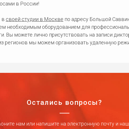
осами в России!
 в
своей студии в Москве
по адресу Большой Саввинс
сем необходимым оборудованием для профессиональ
и. Вы можете лично присутствовать на записи дикто
 из регионов мы можем организовать удаленную режи
Остались вопросы?
оните нам или напишите на электронную почту и на