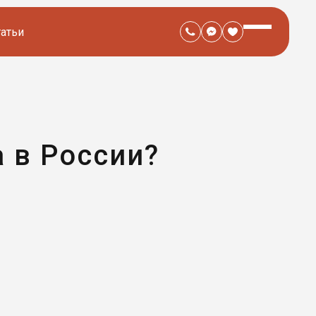
татьи
 в России?