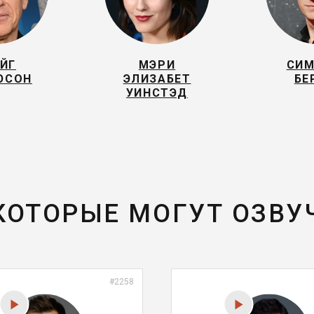
ЙГ
МЭРИ
СИМ
ЮСОН
ЭЛИЗАБЕТ
БЕ
УИНСТЭД
 КОТОРЫЕ МОГУТ ОЗВУ
#2258