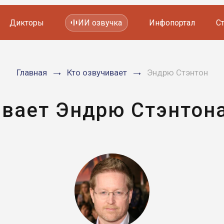
Дикторы
ИИ озвучка
Инфопортал
С
Фильмов и сериалов
Главная
Кто озвучивает
Эндрю Стэнтон
Мультфильмов
YouTube каналов
Видеорекламы
ивает Эндрю Стэнтона