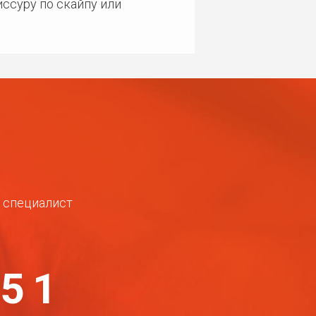
ссуру по скайпу или
ш специалист
-51