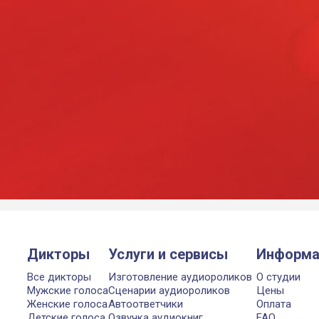
Дикторы
Услуги и сервисы
Информа
Все дикторы
Изготовление аудиороликов
О студии
Мужские голоса
Сценарии аудиороликов
Цены
Женские голоса
Автоответчики
Оплата
Детские голоса
Озвучка аудиокниг
FAQ