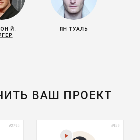
ОН Й.
ЯН ТУАЛЬ
РГЕР
ЧИТЬ ВАШ ПРОЕКТ
#2795
#959