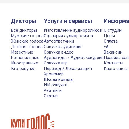
Дикторы
Услуги и сервисы
Информа
Все дикторы
Изготовление аудиороликов
О студии
Мужские голоса
Сценарии аудиороликов
Цены
Женские голоса
Автоответчики
Оплата
Детские голоса
Озвучка аудиокниг
FAQ
Известные
Озвучка видео
Вакансии
Региональные
Аудиогиды / Аудиоэкскурсии
Правила сай
Иностранные
Озвучка игр
Контакты
Кто озвучил
Перевод / Локализация
Карта сайта
Хрономер
Школа вокала
ИИ озвучка
Рейтинги
Статьи