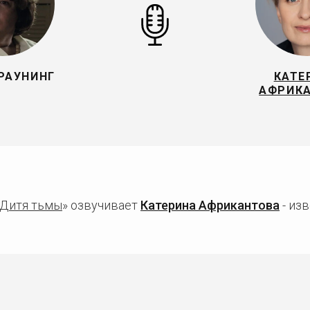
РАУНИНГ
КАТЕ
АФРИК
Дитя тьмы
» озвучивает
Катерина Африкантова
- из