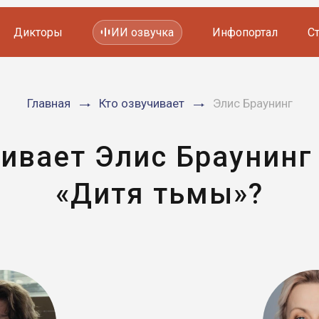
Дикторы
ИИ озвучка
Инфопортал
С
Фильмов и сериалов
Главная
Кто озвучивает
Элис Браунинг
Мультфильмов
YouTube каналов
Видеорекламы
чивает Элис Браунинг
«Дитя тьмы»?