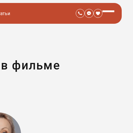
татьи
 в фильме