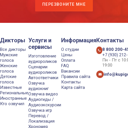
ПЕРЕЗВОНИТЕ МНЕ
Дикторы
Услуги и
Информация
Контакты
сервисы
Все дикторы
О студии
8 800 200-4
Мужские
Цены
+7 (930) 212
Изготовление
Пн - Пт с 10
голоса
Оплата
аудиороликов
19:00
Женские
FAQ
Сценарии
голоса
Вакансии
аудиороликов
info@kupigo
Детские
Правила сайта
Автоответчики
голоса
Контакты
Озвучка
Известные
Карта сайта
аудиокниг
Региональные
Озвучка видео
Иностранные
Аудиогиды /
Кто озвучил
Аудиоэкскурсии
Озвучка игр
Перевод /
Локализация
Хрономер